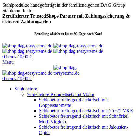
Stahlprodukte handgefertigt in der familieneigenen DAG Group
Stahlmanufaktur
Zertifizierter TrustedShops Partner mit Zahlungssicherung &
sicheren
Zahlungsarten
Bestellung absichern bis zu 90 Tage nach Kauf
0
items
/
0,00
€
Menu
0
items
/
0,00
€
Schiebetore
Schiebetore Kompettsets mit Motor
Schiebetor freitragend elektrisch mit
Doppelstabmatte
Schiebetor freitragend elektrisch mit 25×25 VKR
Schiebetor freitragend elektrisch mit Schnörkel
Mod. Virginia
Schiebetor freitragend elektrisch mit Jalousien-
Optik