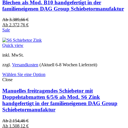
Blechen als Mod. B10 handgefertigt in der
familieneigenen DAG Group Schiebetormanufaktur
Ab
3.389,66
€
Ab
2.372,76
€
Sale
Quick view
inkl. MwSt.
zzgl.
Versandkosten
(Aktuell 6-8 Wochen Lieferzeit)
Wählen Sie eine Option
Close
Manuelles freitragendes Schiebetor mit
Doppelstabmatten 6/5/6 als Mod. S6 Zink
handgefertigt in der familieneigenen DAG Group
Schiebetormanufaktur
Ab
2.154,46
€
Ab
1.508,12
€