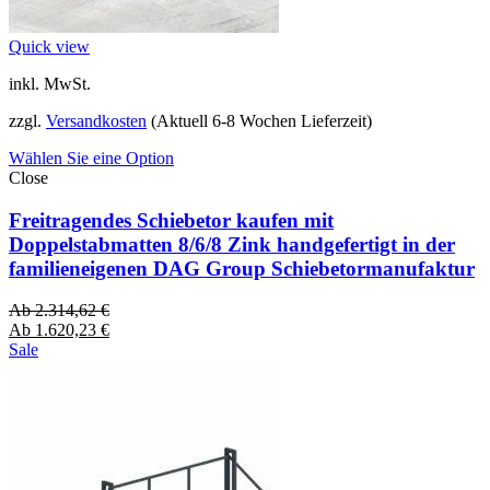
Quick view
inkl. MwSt.
zzgl.
Versandkosten
(Aktuell 6-8 Wochen Lieferzeit)
Wählen Sie eine Option
Close
Freitragendes Schiebetor kaufen mit
Doppelstabmatten 8/6/8 Zink handgefertigt in der
familieneigenen DAG Group Schiebetormanufaktur
Ab
2.314,62
€
Ab
1.620,23
€
Sale