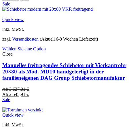
Sale
Quick view
inkl. MwSt.
zzgl.
Versandkosten
(Aktuell 6-8 Wochen Lieferzeit)
Wählen Sie eine Option
Close
Manuelles freitragendes Schiebetor mit Vierkantrohr
20×80 als Mod. MD10 handgefertigt in der
familieneigenen DAG Group Schiebetormanufaktur
Ab
3.637,01
€
Ab
2.545,91
€
Sale
Quick view
inkl. MwSt.