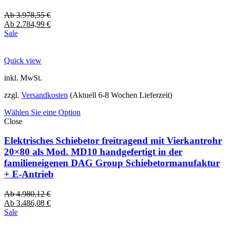
Ab
3.978,55
€
Ab
2.784,99
€
Sale
Quick view
inkl. MwSt.
zzgl.
Versandkosten
(Aktuell 6-8 Wochen Lieferzeit)
Wählen Sie eine Option
Close
Elektrisches Schiebetor freitragend mit Vierkantrohr
20×80 als Mod. MD10 handgefertigt in der
familieneigenen DAG Group Schiebetormanufaktur
+ E-Antrieb
Ab
4.980,12
€
Ab
3.486,08
€
Sale