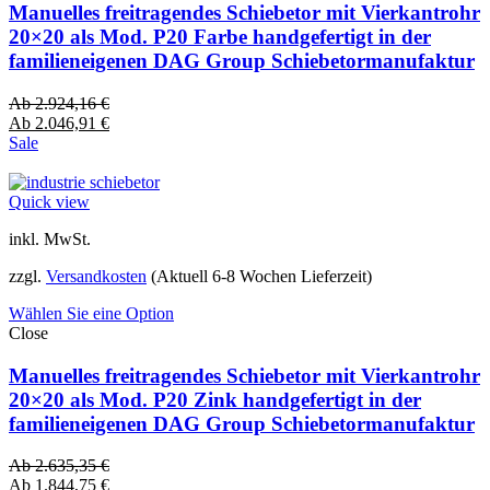
Manuelles freitragendes Schiebetor mit Vierkantrohr
20×20 als Mod. P20 Farbe handgefertigt in der
familieneigenen DAG Group Schiebetormanufaktur
Ab
2.924,16
€
Ab
2.046,91
€
Sale
Quick view
inkl. MwSt.
zzgl.
Versandkosten
(Aktuell 6-8 Wochen Lieferzeit)
Wählen Sie eine Option
Close
Manuelles freitragendes Schiebetor mit Vierkantrohr
20×20 als Mod. P20 Zink handgefertigt in der
familieneigenen DAG Group Schiebetormanufaktur
Ab
2.635,35
€
Ab
1.844,75
€