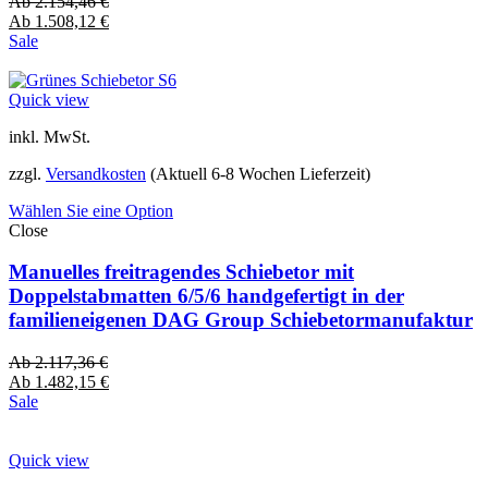
Ab
2.154,46
€
Ab
1.508,12
€
Sale
Quick view
inkl. MwSt.
zzgl.
Versandkosten
(Aktuell 6-8 Wochen Lieferzeit)
Wählen Sie eine Option
Close
Manuelles freitragendes Schiebetor mit
Doppelstabmatten 6/5/6 handgefertigt in der
familieneigenen DAG Group Schiebetormanufaktur
Ab
2.117,36
€
Ab
1.482,15
€
Sale
Quick view