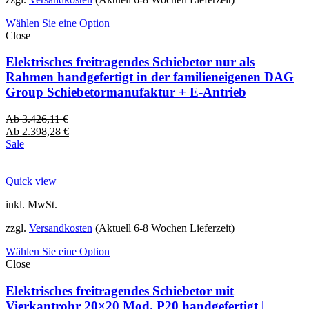
Wählen Sie eine Option
Close
Elektrisches freitragendes Schiebetor nur als
Rahmen handgefertigt in der familieneigenen DAG
Group Schiebetormanufaktur + E-Antrieb
Ab
3.426,11
€
Ab
2.398,28
€
Sale
Quick view
inkl. MwSt.
zzgl.
Versandkosten
(Aktuell 6-8 Wochen Lieferzeit)
Wählen Sie eine Option
Close
Elektrisches freitragendes Schiebetor mit
Vierkantrohr 20×20 Mod. P20 handgefertigt |