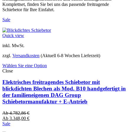
Komplettset, finden Sie bei uns das passende freitragende
Schiebetor für Ihre Einfahrt.
Sale
Quick view
inkl. MwSt.
zzgl.
Versandkosten
(Aktuell 6-8 Wochen Lieferzeit)
Wählen Sie eine Option
Close
Elektrisches freitragendes Schiebetor mit
blickdichten Blechen als Mod. B10 handgefertigt in
der familieneigenen DAG Group
Schiebetormanufaktur + E-Antrieb
Ab
4.782,86
€
Ab
3.348,00
€
Sale