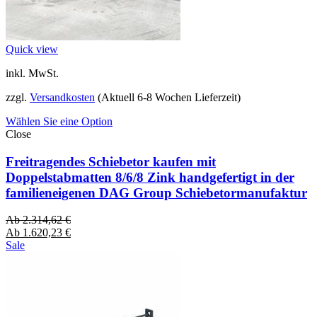
Quick view
inkl. MwSt.
zzgl.
Versandkosten
(Aktuell 6-8 Wochen Lieferzeit)
Wählen Sie eine Option
Close
Freitragendes Schiebetor kaufen mit
Doppelstabmatten 8/6/8 Zink handgefertigt in der
familieneigenen DAG Group Schiebetormanufaktur
Ab
2.314,62
€
Ab
1.620,23
€
Sale