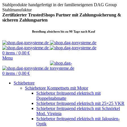
Stahlprodukte handgefertigt in der familieneigenen DAG Group
Stahlmanufaktur
Zertifizierter TrustedShops Partner mit Zahlungssicherung &
sicheren
Zahlungsarten
Bestellung absichern bis zu 90 Tage nach Kauf
0
items
/
0,00
€
Menu
0
items
/
0,00
€
Schiebetore
Schiebetore Kompettsets mit Motor
Schiebetor freitragend elektrisch mit
Doppelstabmatte
Schiebetor freitragend elektrisch mit 25×25 VKR
Schiebetor freitragend elektrisch mit Schnörkel
Mod. Virginia
Schiebetor freitragend elektrisch mit Jalousien-
Optik