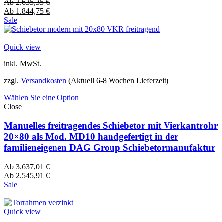
Ab
2.635,35
€
Ab
1.844,75
€
Sale
Quick view
inkl. MwSt.
zzgl.
Versandkosten
(Aktuell 6-8 Wochen Lieferzeit)
Wählen Sie eine Option
Close
Manuelles freitragendes Schiebetor mit Vierkantrohr
20×80 als Mod. MD10 handgefertigt in der
familieneigenen DAG Group Schiebetormanufaktur
Ab
3.637,01
€
Ab
2.545,91
€
Sale
Quick view