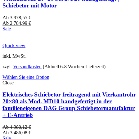
Schiebetor mit Motor
Ab
3.978,55
€
Ab
2.784,99
€
Sale
Quick view
inkl. MwSt.
zzgl.
Versandkosten
(Aktuell 6-8 Wochen Lieferzeit)
Wählen Sie eine Option
Close
Elektrisches Schiebetor freitragend mit Vierkantrohr
20×80 als Mod. MD10 handgefertigt in der
familieneigenen DAG Group Schiebetormanufaktur
+ E-Antrieb
Ab
4.980,12
€
Ab
3.486,08
€
Sale