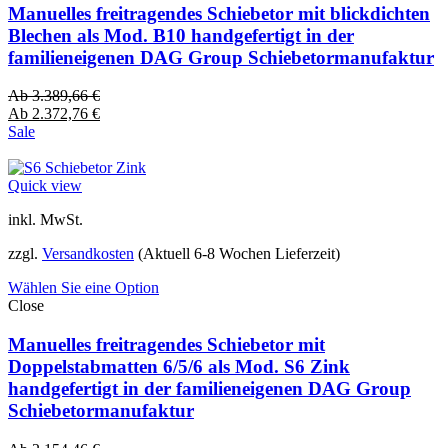
Manuelles freitragendes Schiebetor mit blickdichten
Blechen als Mod. B10 handgefertigt in der
familieneigenen DAG Group Schiebetormanufaktur
Ab
3.389,66
€
Ab
2.372,76
€
Sale
Quick view
inkl. MwSt.
zzgl.
Versandkosten
(Aktuell 6-8 Wochen Lieferzeit)
Wählen Sie eine Option
Close
Manuelles freitragendes Schiebetor mit
Doppelstabmatten 6/5/6 als Mod. S6 Zink
handgefertigt in der familieneigenen DAG Group
Schiebetormanufaktur