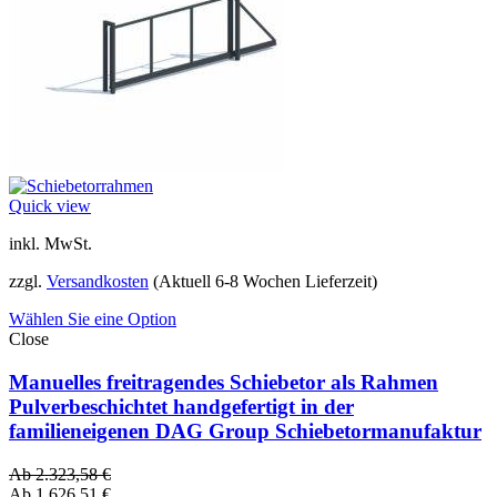
Quick view
inkl. MwSt.
zzgl.
Versandkosten
(Aktuell 6-8 Wochen Lieferzeit)
Wählen Sie eine Option
Close
Manuelles freitragendes Schiebetor als Rahmen
Pulverbeschichtet handgefertigt in der
familieneigenen DAG Group Schiebetormanufaktur
Ab
2.323,58
€
Ab
1.626,51
€