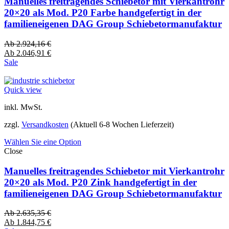
Manuelles freitragendes Schiebetor mit Vierkantrohr
20×20 als Mod. P20 Farbe handgefertigt in der
familieneigenen DAG Group Schiebetormanufaktur
Ab
2.924,16
€
Ab
2.046,91
€
Sale
Quick view
inkl. MwSt.
zzgl.
Versandkosten
(Aktuell 6-8 Wochen Lieferzeit)
Wählen Sie eine Option
Close
Manuelles freitragendes Schiebetor mit Vierkantrohr
20×20 als Mod. P20 Zink handgefertigt in der
familieneigenen DAG Group Schiebetormanufaktur
Ab
2.635,35
€
Ab
1.844,75
€