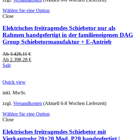
Wählen Sie eine Option
Close
Elektrisches freitragendes Schiebetor nur als
Rahmen handgefertigt in der familieneigenen DAG
Group Schiebetormanufaktur + E-Antrieb
Ab
3.426,11
€
Ab
2.398,28
€
Sale
Quick view
inkl. MwSt.
zzgl.
Versandkosten
(Aktuell 6-8 Wochen Lieferzeit)
Wählen Sie eine Option
Close
Elektrisches freitragendes Schiebetor mit
Vierkantrohr 20×20 Mod. P20 handgefertigt |