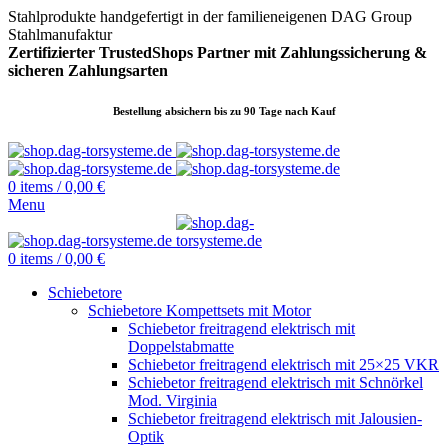
Stahlprodukte handgefertigt in der familieneigenen DAG Group
Stahlmanufaktur
Zertifizierter TrustedShops Partner mit Zahlungssicherung &
sicheren
Zahlungsarten
Bestellung absichern bis zu 90 Tage nach Kauf
0
items
/
0,00
€
Menu
0
items
/
0,00
€
Schiebetore
Schiebetore Kompettsets mit Motor
Schiebetor freitragend elektrisch mit
Doppelstabmatte
Schiebetor freitragend elektrisch mit 25×25 VKR
Schiebetor freitragend elektrisch mit Schnörkel
Mod. Virginia
Schiebetor freitragend elektrisch mit Jalousien-
Optik