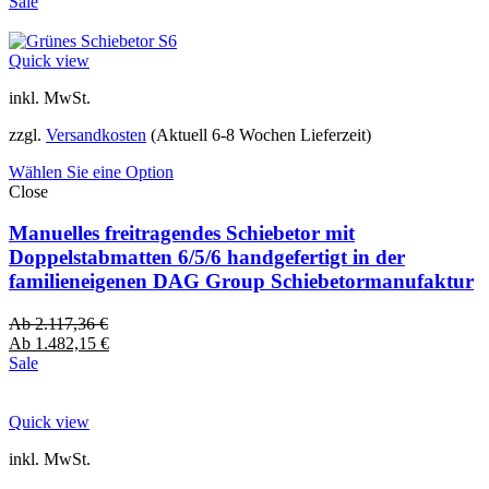
Sale
Quick view
inkl. MwSt.
zzgl.
Versandkosten
(Aktuell 6-8 Wochen Lieferzeit)
Wählen Sie eine Option
Close
Manuelles freitragendes Schiebetor mit
Doppelstabmatten 6/5/6 handgefertigt in der
familieneigenen DAG Group Schiebetormanufaktur
Ab
2.117,36
€
Ab
1.482,15
€
Sale
Quick view
inkl. MwSt.