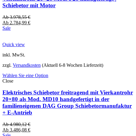
Schiebetor mit Motor
Ab
3.978,55
€
Ab
2.784,99
€
Sale
Quick view
inkl. MwSt.
zzgl.
Versandkosten
(Aktuell 6-8 Wochen Lieferzeit)
Wählen Sie eine Option
Close
Elektrisches Schiebetor freitragend mit Vierkantrohr
20×80 als Mod. MD10 handgefertigt in der
familieneigenen DAG Group Schiebetormanufaktur
+ E-Antrieb
Ab
4.980,12
€
Ab
3.486,08
€
Sale