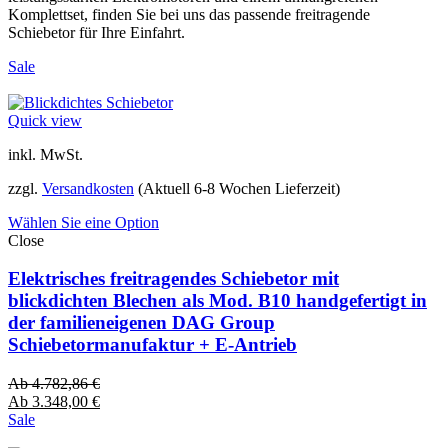
Komplettset, finden Sie bei uns das passende freitragende
Schiebetor für Ihre Einfahrt.
Sale
Quick view
inkl. MwSt.
zzgl.
Versandkosten
(Aktuell 6-8 Wochen Lieferzeit)
Wählen Sie eine Option
Close
Elektrisches freitragendes Schiebetor mit
blickdichten Blechen als Mod. B10 handgefertigt in
der familieneigenen DAG Group
Schiebetormanufaktur + E-Antrieb
Ab
4.782,86
€
Ab
3.348,00
€
Sale