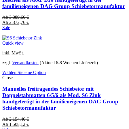
familieneigenen DAG Group Schiebetormanufaktur
Ab
3.389,66
€
Ab
2.372,76
€
Sale
Quick view
inkl. MwSt.
zzgl.
Versandkosten
(Aktuell 6-8 Wochen Lieferzeit)
Wählen Sie eine Option
Close
Manuelles freitragendes Schiebetor mit
Doppelstabmatten 6/5/6 als Mod. S6 Zink
handgefertigt in der familieneigenen DAG Group
Schiebetormanufaktur
Ab
2.154,46
€
Ab
1.508,12
€