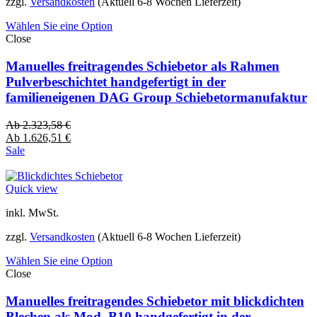
zzgl.
Versandkosten
(Aktuell 6-8 Wochen Lieferzeit)
Wählen Sie eine Option
Close
Manuelles freitragendes Schiebetor als Rahmen
Pulverbeschichtet handgefertigt in der
familieneigenen DAG Group Schiebetormanufaktur
Ab
2.323,58
€
Ab
1.626,51
€
Sale
Quick view
inkl. MwSt.
zzgl.
Versandkosten
(Aktuell 6-8 Wochen Lieferzeit)
Wählen Sie eine Option
Close
Manuelles freitragendes Schiebetor mit blickdichten
Blechen als Mod. B10 handgefertigt in der