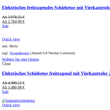
Elektrisches freitragendes Schiebetor mit Vierkantro
Ab
3.978,55
€
Ab
2.784,99
€
Sale
Quick view
inkl. MwSt.
zzgl.
Versandkosten
(Aktuell 6-8 Wochen Lieferzeit)
Wählen Sie eine Option
Close
Elektrisches Schiebetor freitragend mit Vierkantro
Ab
4.980,12
€
Ab
3.486,08
€
Sale
Quick view