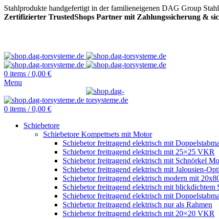
Stahlprodukte handgefertigt in der familieneigenen DAG Group Stah
Zertifizierter TrustedShops Partner mit Zahlungssicherung & s
0
items
/
0,00
€
Menu
0
items
/
0,00
€
Schiebetore
Schiebetore Kompettsets mit Motor
Schiebetor freitragend elektrisch mit Doppelstabma
Schiebetor freitragend elektrisch mit 25×25 VKR
Schiebetor freitragend elektrisch mit Schnörkel Mo
Schiebetor freitragend elektrisch mit Jalousien-Opt
Schiebetor freitragend elektrisch modern mit 20
Schiebetor freitragend elektrisch mit blickdichtem 
Schiebetor freitragend elektrisch mit Doppelstabma
Schiebetor freitragend elektrisch nur als Rahmen
Schiebetor freitragend elektrisch mit 20×20 VKR