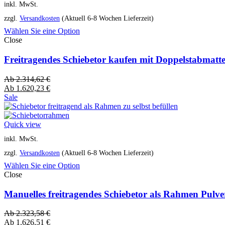
inkl. MwSt.
zzgl.
Versandkosten
(Aktuell 6-8 Wochen Lieferzeit)
Wählen Sie eine Option
Close
Freitragendes Schiebetor kaufen mit Doppelstabmatt
Ab
2.314,62
€
Ab
1.620,23
€
Sale
Quick view
inkl. MwSt.
zzgl.
Versandkosten
(Aktuell 6-8 Wochen Lieferzeit)
Wählen Sie eine Option
Close
Manuelles freitragendes Schiebetor als Rahmen Pulv
Ab
2.323,58
€
Ab
1.626,51
€