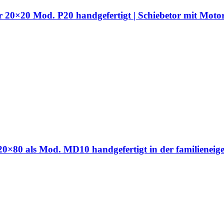
hr 20×20 Mod. P20 handgefertigt | Schiebetor mit Moto
hr 20×80 als Mod. MD10 handgefertigt in der familien