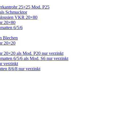
Vierkantrohr 25×25 Mod. P25
 als Schmucktor
 Jalousien VKR 20×80
ohr 20×80
bmatten 6/5/6
en Blechen
ohr 20×20
hr 20×20 als Mod. P20 nur verzinkt
matten 6/5/6 als Mod. S6 nur verzinkt
r verzinkt
ten 8/6/8 nur verzinkt