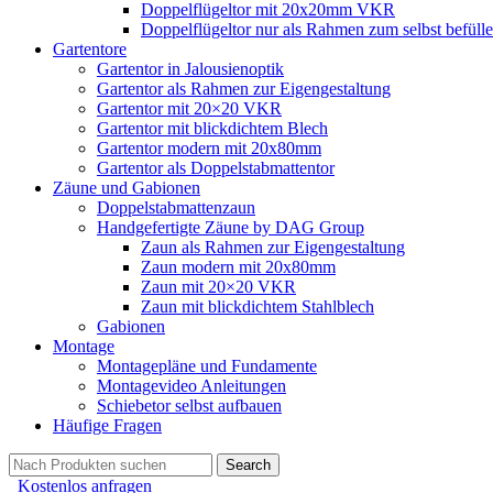
Doppelflügeltor mit 20x20mm VKR
Doppelflügeltor nur als Rahmen zum selbst befüll
Gartentore
Gartentor in Jalousienoptik
Gartentor als Rahmen zur Eigengestaltung
Gartentor mit 20×20 VKR
Gartentor mit blickdichtem Blech
Gartentor modern mit 20x80mm
Gartentor als Doppelstabmattentor
Zäune und Gabionen
Doppelstabmattenzaun
Handgefertigte Zäune by DAG Group
Zaun als Rahmen zur Eigengestaltung
Zaun modern mit 20x80mm
Zaun mit 20×20 VKR
Zaun mit blickdichtem Stahlblech
Gabionen
Montage
Montagepläne und Fundamente
Montagevideo Anleitungen
Schiebetor selbst aufbauen
Häufige Fragen
Search
Kostenlos anfragen