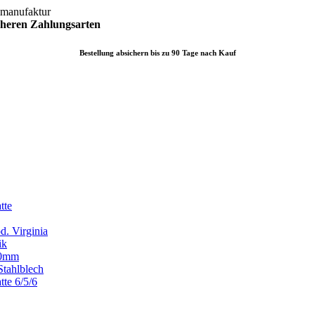
lmanufaktur
icheren
Zahlungsarten
Bestellung absichern bis zu 90 Tage nach Kauf
tte
d. Virginia
ik
x80mm
Stahlblech
tte 6/5/6