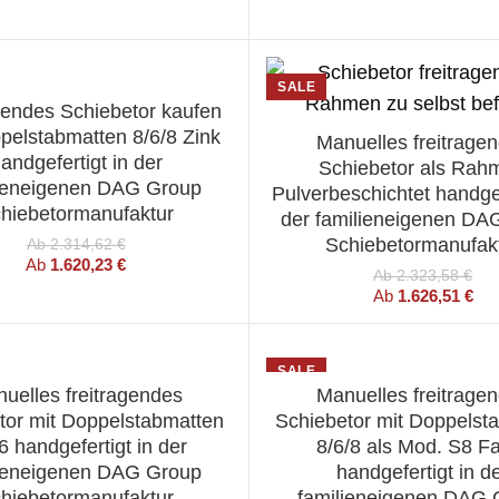
SALE
gendes Schiebetor kaufen
HLEN SIE EINE OPTION
pelstabmatten 8/6/8 Zink
Manuelles freitrage
WÄHLEN SIE EINE OPT
andgefertigt in der
Schiebetor als Rah
lieneigenen DAG Group
Pulverbeschichtet handgef
hiebetormanufaktur
der familieneigenen DA
Schiebetormanufak
Ab
2.314,62
€
Ab
1.620,23
€
Ab
2.323,58
€
Ab
1.626,51
€
SALE
uelles freitragendes
Manuelles freitrage
HLEN SIE EINE OPTION
WÄHLEN SIE EINE OPT
tor mit Doppelstabmatten
Schiebetor mit Doppelst
6 handgefertigt in der
8/6/8 als Mod. S8 F
lieneigenen DAG Group
handgefertigt in d
hiebetormanufaktur
familieneigenen DAG 