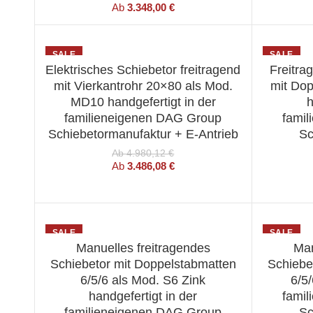
Ab
3.348,00
€
SALE
SALE
Elektrisches Schiebetor freitragend
Freitra
WÄHLEN SIE EINE OPTION
WÄ
mit Vierkantrohr 20×80 als Mod.
mit Dop
MD10 handgefertigt in der
h
familieneigenen DAG Group
fami
Schiebetormanufaktur + E-Antrieb
Sc
Ab
4.980,12
€
Ab
3.486,08
€
SALE
SALE
Manuelles freitragendes
Man
WÄHLEN SIE EINE OPTION
WÄ
Schiebetor mit Doppelstabmatten
Schiebe
6/5/6 als Mod. S6 Zink
6/5/
handgefertigt in der
fami
familieneigenen DAG Group
Sc