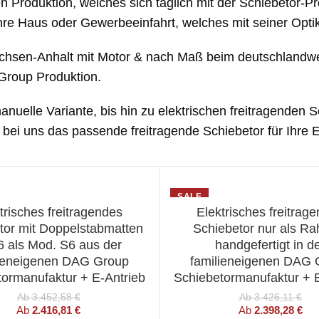
en Produktion, welches sich täglich mit der Schiebetor-Pr
 Ihre Haus oder Gewerbeeinfahrt, welches mit seiner Opti
Sachsen-Anhalt mit Motor & nach Maß beim deutschlandwei
Group Produktion.
nuelle Variante, bis hin zu elektrischen freitragenden 
ei uns das passende freitragende Schiebetor für Ihre Ei
SALE
trisches freitragendes
Elektrisches freitrag
HLEN SIE EINE OPTION
WÄHLEN SIE EINE OPT
tor mit Doppelstabmatten
Schiebetor nur als R
6 als Mod. S6 aus der
handgefertigt in d
lieneigenen DAG Group
familieneigenen DAG 
tormanufaktur + E-Antrieb
Schiebetormanufaktur + E
Ab
3.452,58
€
Ab
3.426,11
€
Ab
2.416,81
€
Ab
2.398,28
€