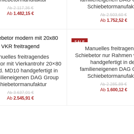
Schiebetormanufak
Ab
2.117,36
€
Ab
1.482,15
€
Ab
2.503,60
€
Ab
1.752,52
€
SALE
Manuelles freitrage
WÄHLEN SIE EINE OPT
Schiebetor nur Rahmen 
uelles freitragendes
HLEN SIE EINE OPTION
handgefertigt in d
or mit Vierkantrohr 20×80
familieneigenen DAG 
d. MD10 handgefertigt in
Schiebetormanufak
milieneigenen DAG Group
hiebetormanufaktur
Ab
2.285,89
€
Ab
1.600,12
€
Ab
3.637,01
€
Ab
2.545,91
€