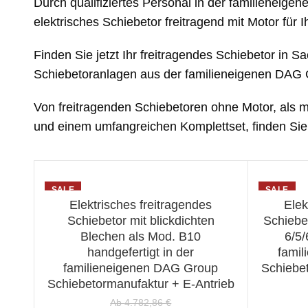
Durch qualifiziertes Personal in der familieneigen
elektrisches Schiebetor freitragend mit Motor für
Finden Sie jetzt Ihr freitragendes Schiebetor in 
Schiebetoranlagen aus der familieneigenen DAG 
Von freitragenden Schiebetoren ohne Motor, als ma
und einem umfangreichen Komplettset, finden Sie b
SALE
SALE
Elektrisches freitragendes
Elek
WÄHLEN SIE EINE OPTION
WÄ
Schiebetor mit blickdichten
Schiebe
Blechen als Mod. B10
6/5/
handgefertigt in der
fami
familieneigenen DAG Group
Schiebe
Schiebetormanufaktur + E-Antrieb
Ab
4.782,86
€