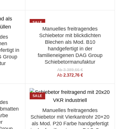
SALE
Manuelles freitragendes
WÄHLEN SIE EINE OPTION
Schiebetor mit blickdichten
ndes
ION
Blechen als Mod. B10
men
handgefertigt in der
ertigt in
familieneigenen DAG Group
G Group
Schiebetormanufaktur
tur
Ab
3.389,66
€
Ab
2.372,76
€
SALE
ndes
ION
abmatten
Manuelles freitragendes
WÄHLEN SIE EINE OPTION
arbe
Schiebetor mit Vierkantrohr 20×20
er
als Mod. P20 Farbe handgefertigt
Group