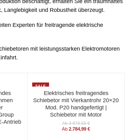
oduktion beschäftigt, erhalten Sie ein traumhaftes
k, Langlebigkeit und Robustheit überzeugt.
ten Experten für freitragende elektrische
Schiebetoren mit leistungsstarken Elektromotoren
nfahrt.
SALE
endes
Elektrisches freitragendes
ION
WÄHLEN SIE EINE OPTION
ahmen
Schiebetor mit Vierkantrohr 20×20
er
Mod. P20 handgefertigt |
Group
Schiebetor mit Motor
-Antrieb
Ab
3.978,55
€
Ab
2.784,99
€