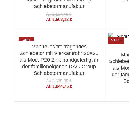
Schiebetormanufaktur
Ab
2.154,46
€
Ab
1.508,12
€
SALE
SALE
Manuelles freitragendes
WÄHLEN SIE EINE OPTION
Schiebetor mit Vierkantrohr 20×20
Man
WÄ
als Mod. P20 Zink handgefertigt in
Schiebet
der familieneigenen DAG Group
als Mo
Schiebetormanufaktur
der fa
Sc
Ab
2.635,35
€
Ab
1.844,75
€