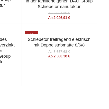
in der familieneigenen DAG Group
tur
Schiebetormanufaktur
Ab
2.924,16
€
Ab
2.046,91
€
SALE
ndes
Schiebetor freitragend elektrisch
ION
WÄHLEN SIE EINE OPTION
verzinkt
mit Doppelstabmatte 8/6/8
er
Ab
3.657,68
€
Group
Ab
2.560,38
€
tur