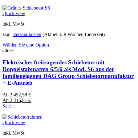
Quick view
inkl. MwSt.
zzgl.
Versandkosten
(Aktuell 6-8 Wochen Lieferzeit)
Wählen Sie eine Option
Close
Elektrisches freitragendes Schiebetor mit
Doppelstabmatten 6/5/6 als Mod. S6 aus der
familieneigenen DAG Group Schiebetormanufaktur
+ E-Antrieb
Ab
3.452,58
€
Ab
2.416,81
€
Sale
Quick view
inkl. MwSt.