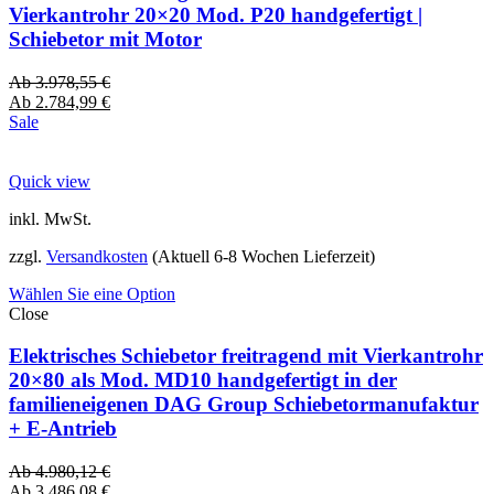
Vierkantrohr 20×20 Mod. P20 handgefertigt |
Schiebetor mit Motor
Ab
3.978,55
€
Ab
2.784,99
€
Sale
Quick view
inkl. MwSt.
zzgl.
Versandkosten
(Aktuell 6-8 Wochen Lieferzeit)
Wählen Sie eine Option
Close
Elektrisches Schiebetor freitragend mit Vierkantrohr
20×80 als Mod. MD10 handgefertigt in der
familieneigenen DAG Group Schiebetormanufaktur
+ E-Antrieb
Ab
4.980,12
€
Ab
3.486,08
€