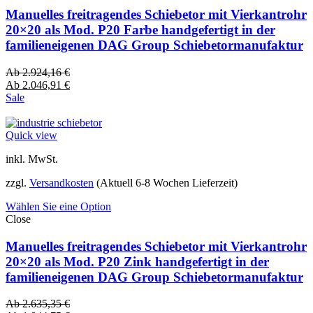
Manuelles freitragendes Schiebetor mit Vierkantrohr
20×20 als Mod. P20 Farbe handgefertigt in der
familieneigenen DAG Group Schiebetormanufaktur
Ab
2.924,16
€
Ab
2.046,91
€
Sale
Quick view
inkl. MwSt.
zzgl.
Versandkosten
(Aktuell 6-8 Wochen Lieferzeit)
Wählen Sie eine Option
Close
Manuelles freitragendes Schiebetor mit Vierkantrohr
20×20 als Mod. P20 Zink handgefertigt in der
familieneigenen DAG Group Schiebetormanufaktur
Ab
2.635,35
€