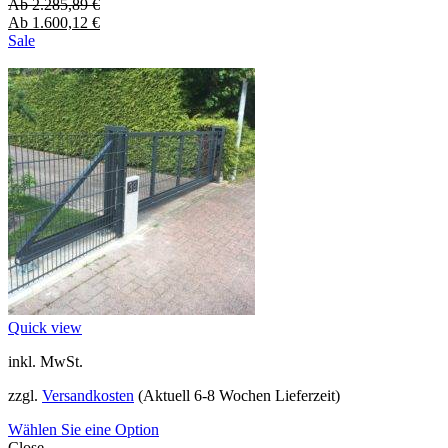
Ab
2.285,89
€
Ab
1.600,12
€
Sale
Quick view
inkl. MwSt.
zzgl.
Versandkosten
(Aktuell 6-8 Wochen Lieferzeit)
Wählen Sie eine Option
Close