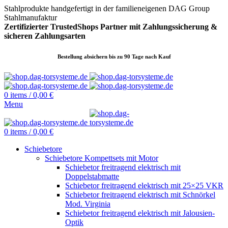
Stahlprodukte handgefertigt in der familieneigenen DAG Group
Stahlmanufaktur
Zertifizierter TrustedShops Partner mit Zahlungssicherung &
sicheren
Zahlungsarten
Bestellung absichern bis zu 90 Tage nach Kauf
0
items
/
0,00
€
Menu
0
items
/
0,00
€
Schiebetore
Schiebetore Kompettsets mit Motor
Schiebetor freitragend elektrisch mit
Doppelstabmatte
Schiebetor freitragend elektrisch mit 25×25 VKR
Schiebetor freitragend elektrisch mit Schnörkel
Mod. Virginia
Schiebetor freitragend elektrisch mit Jalousien-
Optik