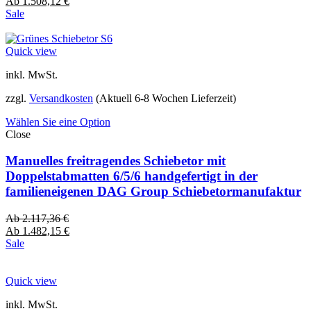
Ab
1.508,12
€
Sale
Quick view
inkl. MwSt.
zzgl.
Versandkosten
(Aktuell 6-8 Wochen Lieferzeit)
Wählen Sie eine Option
Close
Manuelles freitragendes Schiebetor mit
Doppelstabmatten 6/5/6 handgefertigt in der
familieneigenen DAG Group Schiebetormanufaktur
Ab
2.117,36
€
Ab
1.482,15
€
Sale
Quick view
inkl. MwSt.