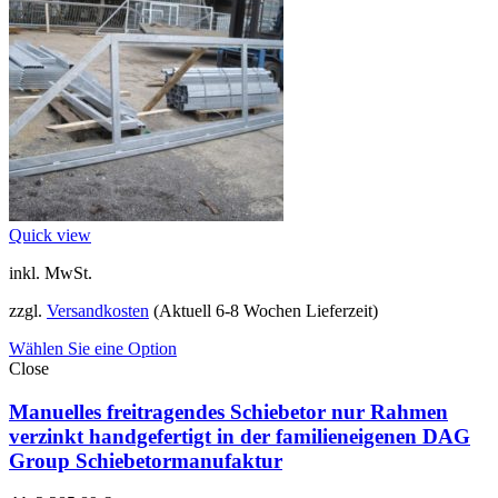
Quick view
inkl. MwSt.
zzgl.
Versandkosten
(Aktuell 6-8 Wochen Lieferzeit)
Wählen Sie eine Option
Close
Manuelles freitragendes Schiebetor nur Rahmen
verzinkt handgefertigt in der familieneigenen DAG
Group Schiebetormanufaktur