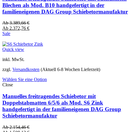
Blechen als Mod. B10 handgefertigt in der
familieneigenen DAG Group Schiebetormanufaktur
Ab
3.389,66
€
Ab
2.372,76
€
Sale
Quick view
inkl. MwSt.
zzgl.
Versandkosten
(Aktuell 6-8 Wochen Lieferzeit)
Wählen Sie eine Option
Close
Manuelles freitragendes Schiebetor mit
Doppelstabmatten 6/5/6 als Mod. S6 Zink
handgefertigt in der familieneigenen DAG Group
Schiebetormanufaktur
Ab
2.154,46
€