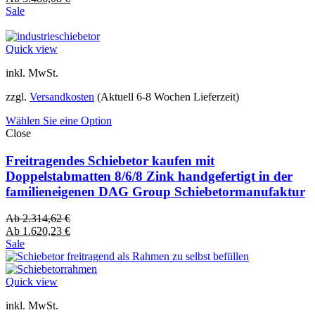
Sale
Quick view
inkl. MwSt.
zzgl.
Versandkosten
(Aktuell 6-8 Wochen Lieferzeit)
Wählen Sie eine Option
Close
Freitragendes Schiebetor kaufen mit
Doppelstabmatten 8/6/8 Zink handgefertigt in der
familieneigenen DAG Group Schiebetormanufaktur
Ab
2.314,62
€
Ab
1.620,23
€
Sale
Quick view
inkl. MwSt.