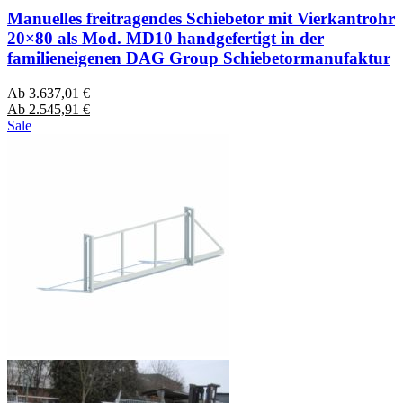
Manuelles freitragendes Schiebetor mit Vierkantrohr
20×80 als Mod. MD10 handgefertigt in der
familieneigenen DAG Group Schiebetormanufaktur
Ab
3.637,01
€
Ab
2.545,91
€
Sale