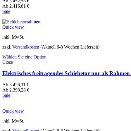
Ab
3.452,58
€
Ab
2.416,81
€
Sale
Quick view
inkl. MwSt.
zzgl.
Versandkosten
(Aktuell 6-8 Wochen Lieferzeit)
Wählen Sie eine Option
Close
Elektrisches freitragendes Schiebetor nur als Rahme
Ab
3.426,11
€
Ab
2.398,28
€
Sale
Quick view
inkl. MwSt.
zzgl.
Versandkosten
(Aktuell 6-8 Wochen Lieferzeit)