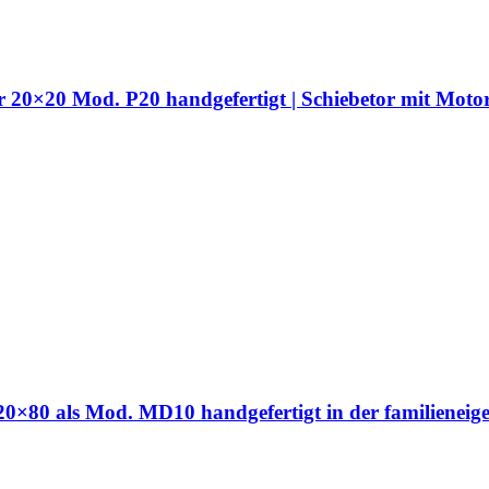
hr 20×20 Mod. P20 handgefertigt | Schiebetor mit Moto
hr 20×80 als Mod. MD10 handgefertigt in der familien