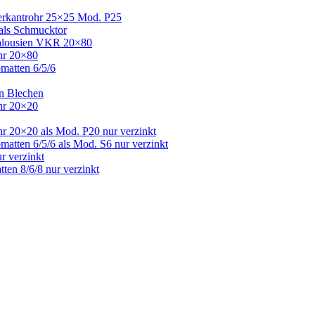
Vierkantrohr 25×25 Mod. P25
 als Schmucktor
 Jalousien VKR 20×80
ohr 20×80
bmatten 6/5/6
en Blechen
ohr 20×20
hr 20×20 als Mod. P20 nur verzinkt
matten 6/5/6 als Mod. S6 nur verzinkt
r verzinkt
ten 8/6/8 nur verzinkt