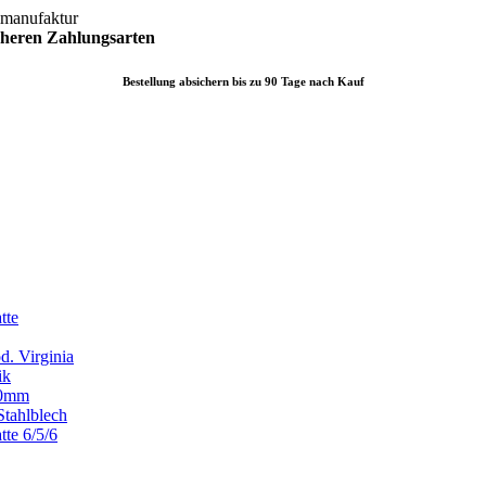
lmanufaktur
icheren
Zahlungsarten
Bestellung absichern bis zu 90 Tage nach Kauf
tte
d. Virginia
ik
x80mm
Stahlblech
tte 6/5/6