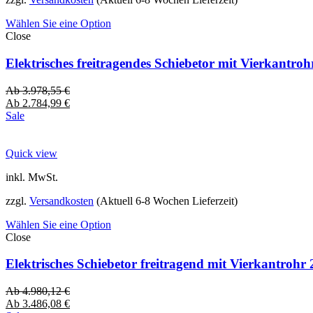
Wählen Sie eine Option
Close
Elektrisches freitragendes Schiebetor mit Vierkantro
Ab
3.978,55
€
Ab
2.784,99
€
Sale
Quick view
inkl. MwSt.
zzgl.
Versandkosten
(Aktuell 6-8 Wochen Lieferzeit)
Wählen Sie eine Option
Close
Elektrisches Schiebetor freitragend mit Vierkantro
Ab
4.980,12
€
Ab
3.486,08
€