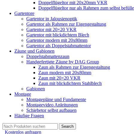
Doppelflügeltor mit 20x20mm VKR
Doppelflügeltor nur als Rahmen zum selbst befüll
Gartentore
Gartentor in Jalousienoptik
Gartentor als Rahmen zur Eigengestaltung
Gartentor mit 20×20 VKR
Gartentor mit blickdichtem Blech
Gartentor modern mit 20x80mm
Gartentor als Doppelstabmattentor
Zäune und Gabionen
Doppelstabmattenzaun
Handgefertigte Zäune by DAG Group
Zaun als Rahmen zur Eigengestaltung
Zaun modern mit 20x80mm
Zaun mit 20×20 VKR
Zaun mit blickdichtem Stahlblech
Gabionen
Montage
Montagepläne und Fundamente
Montagevideo Anleitungen
Schiebetor selbst aufbauen
Häufige Fragen
Search
Kostenlos anfragen