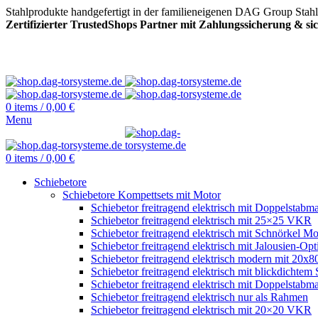
Stahlprodukte handgefertigt in der familieneigenen DAG Group Stah
Zertifizierter TrustedShops Partner mit Zahlungssicherung & s
0
items
/
0,00
€
Menu
0
items
/
0,00
€
Schiebetore
Schiebetore Kompettsets mit Motor
Schiebetor freitragend elektrisch mit Doppelstabma
Schiebetor freitragend elektrisch mit 25×25 VKR
Schiebetor freitragend elektrisch mit Schnörkel Mo
Schiebetor freitragend elektrisch mit Jalousien-Opt
Schiebetor freitragend elektrisch modern mit 20
Schiebetor freitragend elektrisch mit blickdichtem 
Schiebetor freitragend elektrisch mit Doppelstabma
Schiebetor freitragend elektrisch nur als Rahmen
Schiebetor freitragend elektrisch mit 20×20 VKR