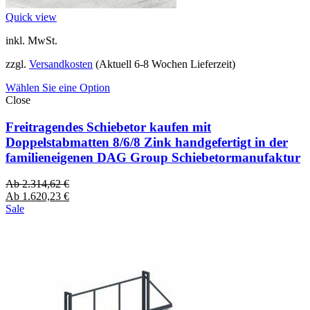
Quick view
inkl. MwSt.
zzgl.
Versandkosten
(Aktuell 6-8 Wochen Lieferzeit)
Wählen Sie eine Option
Close
Freitragendes Schiebetor kaufen mit
Doppelstabmatten 8/6/8 Zink handgefertigt in der
familieneigenen DAG Group Schiebetormanufaktur
Ab
2.314,62
€
Ab
1.620,23
€
Sale