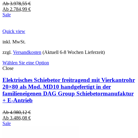
Ab
3.978,55
€
Ab
2.784,99
€
Sale
Quick view
inkl. MwSt.
zzgl.
Versandkosten
(Aktuell 6-8 Wochen Lieferzeit)
Wählen Sie eine Option
Close
Elektrisches Schiebetor freitragend mit Vierkantrohr
20×80 als Mod. MD10 handgefertigt in der
familieneigenen DAG Group Schiebetormanufaktur
+ E-Antrieb
Ab
4.980,12
€
Ab
3.486,08
€
Sale