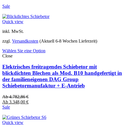
Sale
Quick view
inkl. MwSt.
zzgl.
Versandkosten
(Aktuell 6-8 Wochen Lieferzeit)
Wählen Sie eine Option
Close
Elektrisches freitragendes Schiebetor mit
blickdichten Blechen als Mod. B10 handgefertigt in
der familieneigenen DAG Group
Schiebetormanufaktur + E-Antrieb
Ab
4.782,86
€
Ab
3.348,00
€
Sale
Quick view