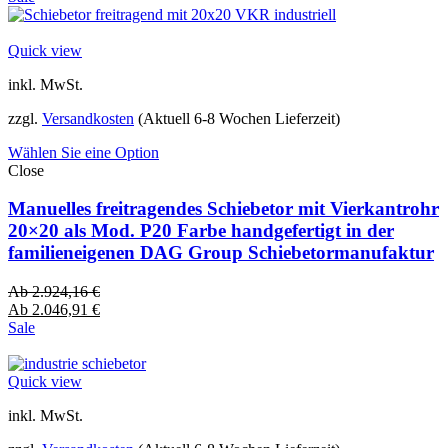
Quick view
inkl. MwSt.
zzgl.
Versandkosten
(Aktuell 6-8 Wochen Lieferzeit)
Wählen Sie eine Option
Close
Manuelles freitragendes Schiebetor mit Vierkantrohr
20×20 als Mod. P20 Farbe handgefertigt in der
familieneigenen DAG Group Schiebetormanufaktur
Ab
2.924,16
€
Ab
2.046,91
€
Sale
Quick view
inkl. MwSt.