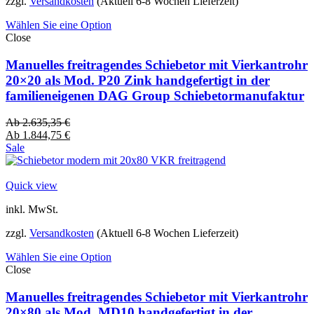
zzgl.
Versandkosten
(Aktuell 6-8 Wochen Lieferzeit)
Wählen Sie eine Option
Close
Manuelles freitragendes Schiebetor mit Vierkantrohr
20×20 als Mod. P20 Zink handgefertigt in der
familieneigenen DAG Group Schiebetormanufaktur
Ab
2.635,35
€
Ab
1.844,75
€
Sale
Quick view
inkl. MwSt.
zzgl.
Versandkosten
(Aktuell 6-8 Wochen Lieferzeit)
Wählen Sie eine Option
Close
Manuelles freitragendes Schiebetor mit Vierkantrohr
20×80 als Mod. MD10 handgefertigt in der