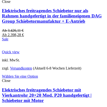
Close
Elektrisches freitragendes Schiebetor nur als
Rahmen handgefertigt in der familieneigenen DAG
Group Schiebetormanufaktur + E-Antrieb
Ab
3.426,11
€
Ab
2.398,28
€
Sale
Quick view
inkl. MwSt.
zzgl.
Versandkosten
(Aktuell 6-8 Wochen Lieferzeit)
Wählen Sie eine Option
Close
Elektrisches freitragendes Schiebetor mit
Vierkantrohr 20×20 Mod. P20 handgefertigt |
Schiebetor mit Motor