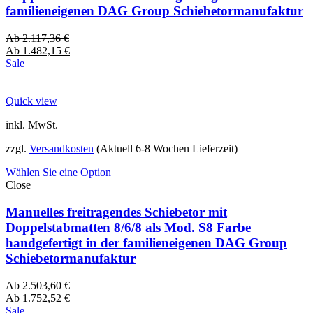
familieneigenen DAG Group Schiebetormanufaktur
Ab
2.117,36
€
Ab
1.482,15
€
Sale
Quick view
inkl. MwSt.
zzgl.
Versandkosten
(Aktuell 6-8 Wochen Lieferzeit)
Wählen Sie eine Option
Close
Manuelles freitragendes Schiebetor mit
Doppelstabmatten 8/6/8 als Mod. S8 Farbe
handgefertigt in der familieneigenen DAG Group
Schiebetormanufaktur
Ab
2.503,60
€
Ab
1.752,52
€
Sale