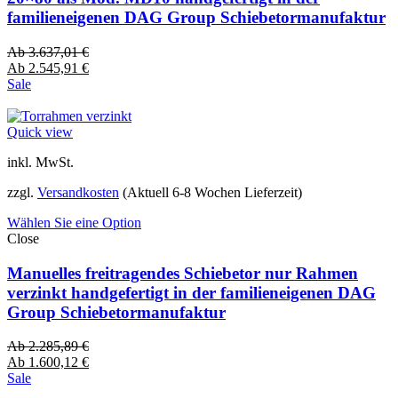
familieneigenen DAG Group Schiebetormanufaktur
Ab
3.637,01
€
Ab
2.545,91
€
Sale
Quick view
inkl. MwSt.
zzgl.
Versandkosten
(Aktuell 6-8 Wochen Lieferzeit)
Wählen Sie eine Option
Close
Manuelles freitragendes Schiebetor nur Rahmen
verzinkt handgefertigt in der familieneigenen DAG
Group Schiebetormanufaktur
Ab
2.285,89
€
Ab
1.600,12
€
Sale