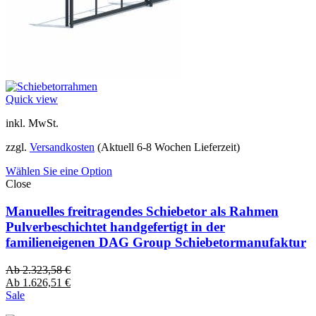
Quick view
inkl. MwSt.
zzgl.
Versandkosten
(Aktuell 6-8 Wochen Lieferzeit)
Wählen Sie eine Option
Close
Manuelles freitragendes Schiebetor als Rahmen
Pulverbeschichtet handgefertigt in der
familieneigenen DAG Group Schiebetormanufaktur
Ab
2.323,58
€
Ab
1.626,51
€
Sale