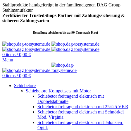
Stahlprodukte handgefertigt in der familieneigenen DAG Group
Stahlmanufaktur
Zertifizierter TrustedShops Partner mit Zahlungssicherung &
sicheren
Zahlungsarten
Bestellung absichern bis zu 90 Tage nach Kauf
0
items
/
0,00
€
Menu
0
items
/
0,00
€
Schiebetore
Schiebetore Kompettsets mit Motor
Schiebetor freitragend elektrisch mit
Doppelstabmatte
Schiebetor freitragend elektrisch mit 25×25 VKR
Schiebetor freitragend elektrisch mit Schnörkel
Mod. Virginia
Schiebetor freitragend elektrisch mit Jalousien-
Optik