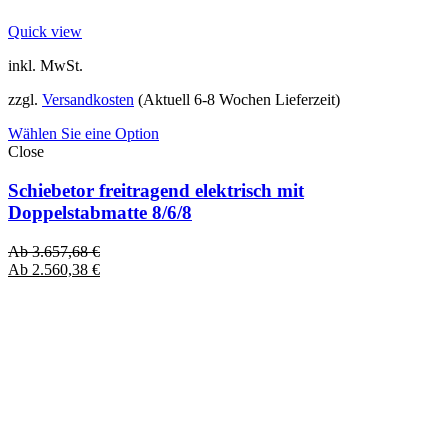
Quick view
inkl. MwSt.
zzgl.
Versandkosten
(Aktuell 6-8 Wochen Lieferzeit)
Wählen Sie eine Option
Close
Schiebetor freitragend elektrisch mit
Doppelstabmatte 8/6/8
Ab
3.657,68
€
Ab
2.560,38
€