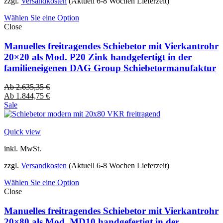
zzgl.
Versandkosten
(Aktuell 6-8 Wochen Lieferzeit)
Wählen Sie eine Option
Close
Manuelles freitragendes Schiebetor mit Vierkantrohr
20×20 als Mod. P20 Zink handgefertigt in der
familieneigenen DAG Group Schiebetormanufaktur
Ab
2.635,35
€
Ab
1.844,75
€
Sale
Quick view
inkl. MwSt.
zzgl.
Versandkosten
(Aktuell 6-8 Wochen Lieferzeit)
Wählen Sie eine Option
Close
Manuelles freitragendes Schiebetor mit Vierkantrohr
20×80 als Mod. MD10 handgefertigt in der