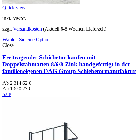
Quick view
inkl. MwSt.
zzgl.
Versandkosten
(Aktuell 6-8 Wochen Lieferzeit)
Wählen Sie eine Option
Close
Freitragendes Schiebetor kaufen mit
Doppelstabmatten 8/6/8 Zink handgefertigt in der
familieneigenen DAG Group Schiebetormanufaktur
Ab
2.314,62
€
Ab
1.620,23
€
Sale