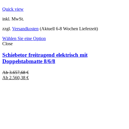
Quick view
inkl. MwSt.
zzgl.
Versandkosten
(Aktuell 6-8 Wochen Lieferzeit)
Wählen Sie eine Option
Close
Schiebetor freitragend elektrisch mit
Doppelstabmatte 8/6/8
Ab
3.657,68
€
Ab
2.560,38
€