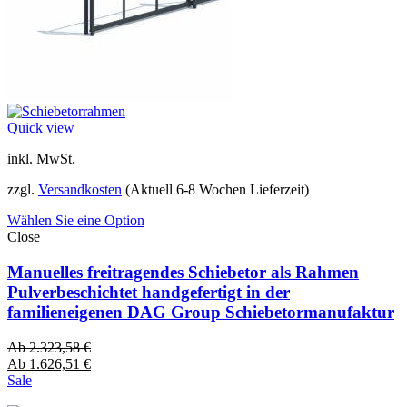
Quick view
inkl. MwSt.
zzgl.
Versandkosten
(Aktuell 6-8 Wochen Lieferzeit)
Wählen Sie eine Option
Close
Manuelles freitragendes Schiebetor als Rahmen
Pulverbeschichtet handgefertigt in der
familieneigenen DAG Group Schiebetormanufaktur
Ab
2.323,58
€
Ab
1.626,51
€
Sale