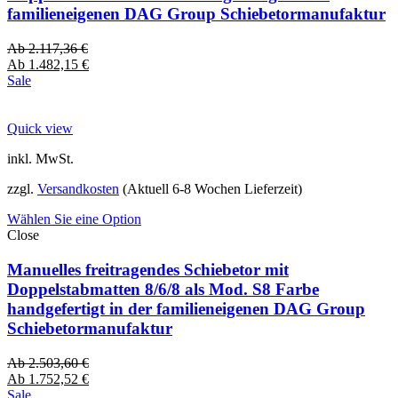
familieneigenen DAG Group Schiebetormanufaktur
Ab
2.117,36
€
Ab
1.482,15
€
Sale
Quick view
inkl. MwSt.
zzgl.
Versandkosten
(Aktuell 6-8 Wochen Lieferzeit)
Wählen Sie eine Option
Close
Manuelles freitragendes Schiebetor mit
Doppelstabmatten 8/6/8 als Mod. S8 Farbe
handgefertigt in der familieneigenen DAG Group
Schiebetormanufaktur
Ab
2.503,60
€
Ab
1.752,52
€
Sale