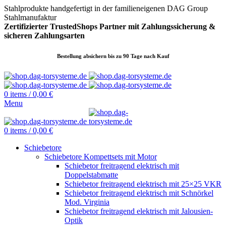
Stahlprodukte handgefertigt in der familieneigenen DAG Group
Stahlmanufaktur
Zertifizierter TrustedShops Partner mit Zahlungssicherung &
sicheren
Zahlungsarten
Bestellung absichern bis zu 90 Tage nach Kauf
0
items
/
0,00
€
Menu
0
items
/
0,00
€
Schiebetore
Schiebetore Kompettsets mit Motor
Schiebetor freitragend elektrisch mit
Doppelstabmatte
Schiebetor freitragend elektrisch mit 25×25 VKR
Schiebetor freitragend elektrisch mit Schnörkel
Mod. Virginia
Schiebetor freitragend elektrisch mit Jalousien-
Optik