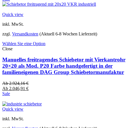
Quick view
inkl. MwSt.
zzgl.
Versandkosten
(Aktuell 6-8 Wochen Lieferzeit)
Wählen Sie eine Option
Close
Manuelles freitragendes Schiebetor mit Vierkantrohr
20×20 als Mod. P20 Farbe handgefertigt in der
familieneigenen DAG Group Schiebetormanufaktur
Ab
2.924,16
€
Ab
2.046,91
€
Sale
Quick view
inkl. MwSt.