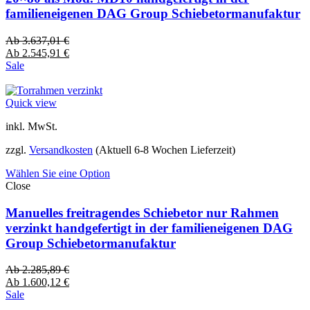
familieneigenen DAG Group Schiebetormanufaktur
Ab
3.637,01
€
Ab
2.545,91
€
Sale
Quick view
inkl. MwSt.
zzgl.
Versandkosten
(Aktuell 6-8 Wochen Lieferzeit)
Wählen Sie eine Option
Close
Manuelles freitragendes Schiebetor nur Rahmen
verzinkt handgefertigt in der familieneigenen DAG
Group Schiebetormanufaktur
Ab
2.285,89
€
Ab
1.600,12
€
Sale