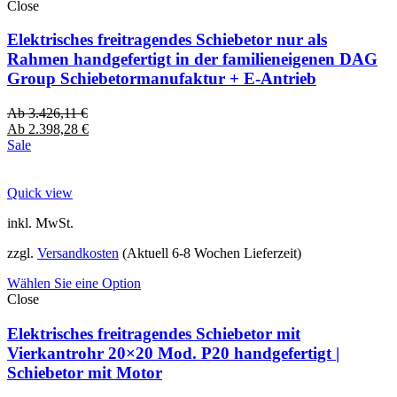
Close
Elektrisches freitragendes Schiebetor nur als
Rahmen handgefertigt in der familieneigenen DAG
Group Schiebetormanufaktur + E-Antrieb
Ab
3.426,11
€
Ab
2.398,28
€
Sale
Quick view
inkl. MwSt.
zzgl.
Versandkosten
(Aktuell 6-8 Wochen Lieferzeit)
Wählen Sie eine Option
Close
Elektrisches freitragendes Schiebetor mit
Vierkantrohr 20×20 Mod. P20 handgefertigt |
Schiebetor mit Motor