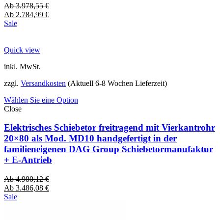
Ab
3.978,55
€
Ab
2.784,99
€
Sale
Quick view
inkl. MwSt.
zzgl.
Versandkosten
(Aktuell 6-8 Wochen Lieferzeit)
Wählen Sie eine Option
Close
Elektrisches Schiebetor freitragend mit Vierkantrohr
20×80 als Mod. MD10 handgefertigt in der
familieneigenen DAG Group Schiebetormanufaktur
+ E-Antrieb
Ab
4.980,12
€
Ab
3.486,08
€
Sale