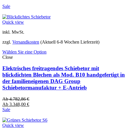
Sale
Quick view
inkl. MwSt.
zzgl.
Versandkosten
(Aktuell 6-8 Wochen Lieferzeit)
Wählen Sie eine Option
Close
Elektrisches freitragendes Schiebetor mit
blickdichten Blechen als Mod. B10 handgefertigt in
der familieneigenen DAG Group
Schiebetormanufaktur + E-Antrieb
Ab
4.782,86
€
Ab
3.348,00
€
Sale
Quick view