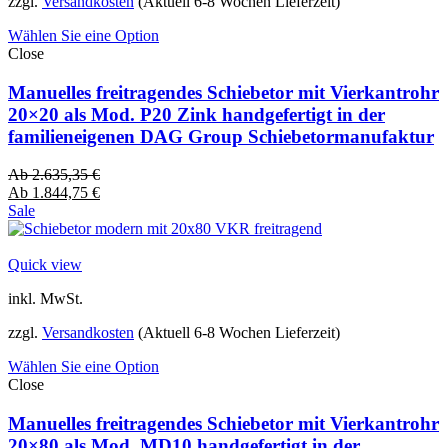
zzgl.
Versandkosten
(Aktuell 6-8 Wochen Lieferzeit)
Wählen Sie eine Option
Close
Manuelles freitragendes Schiebetor mit Vierkantrohr
20×20 als Mod. P20 Zink handgefertigt in der
familieneigenen DAG Group Schiebetormanufaktur
Ab
2.635,35
€
Ab
1.844,75
€
Sale
Quick view
inkl. MwSt.
zzgl.
Versandkosten
(Aktuell 6-8 Wochen Lieferzeit)
Wählen Sie eine Option
Close
Manuelles freitragendes Schiebetor mit Vierkantrohr
20×80 als Mod. MD10 handgefertigt in der