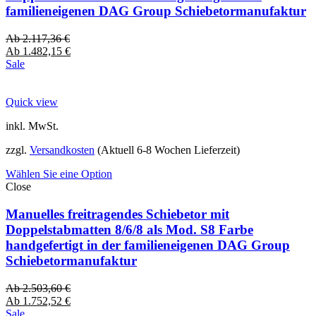
familieneigenen DAG Group Schiebetormanufaktur
Ab
2.117,36
€
Ab
1.482,15
€
Sale
Quick view
inkl. MwSt.
zzgl.
Versandkosten
(Aktuell 6-8 Wochen Lieferzeit)
Wählen Sie eine Option
Close
Manuelles freitragendes Schiebetor mit
Doppelstabmatten 8/6/8 als Mod. S8 Farbe
handgefertigt in der familieneigenen DAG Group
Schiebetormanufaktur
Ab
2.503,60
€
Ab
1.752,52
€
Sale