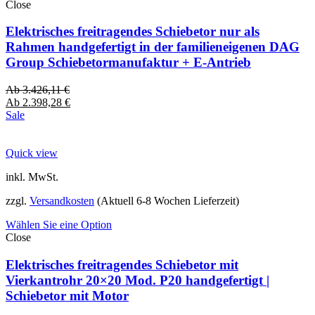
Close
Elektrisches freitragendes Schiebetor nur als
Rahmen handgefertigt in der familieneigenen DAG
Group Schiebetormanufaktur + E-Antrieb
Ab
3.426,11
€
Ab
2.398,28
€
Sale
Quick view
inkl. MwSt.
zzgl.
Versandkosten
(Aktuell 6-8 Wochen Lieferzeit)
Wählen Sie eine Option
Close
Elektrisches freitragendes Schiebetor mit
Vierkantrohr 20×20 Mod. P20 handgefertigt |
Schiebetor mit Motor