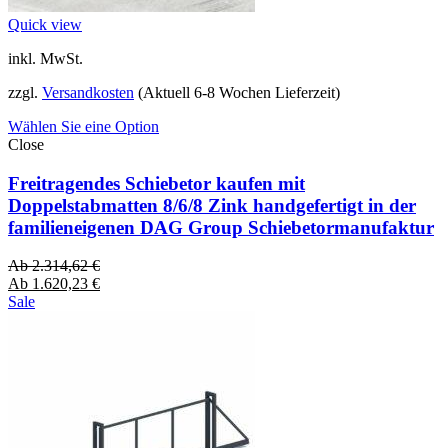
Quick view
inkl. MwSt.
zzgl.
Versandkosten
(Aktuell 6-8 Wochen Lieferzeit)
Wählen Sie eine Option
Close
Freitragendes Schiebetor kaufen mit
Doppelstabmatten 8/6/8 Zink handgefertigt in der
familieneigenen DAG Group Schiebetormanufaktur
Ab
2.314,62
€
Ab
1.620,23
€
Sale