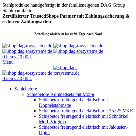
Stahlprodukte handgefertigt in der familieneigenen DAG Group
Stahlmanufaktur
Zertifizierter TrustedShops Partner mit Zahlungssicherung &
sicheren
Zahlungsarten
Bestellung absichern bis zu 90 Tage nach Kauf
0
items
/
0,00
€
Menu
0
items
/
0,00
€
Schiebetore
Schiebetore Kompettsets mit Motor
Schiebetor freitragend elektrisch mit
Doppelstabmatte
Schiebetor freitragend elektrisch mit 25×25 VKR
Schiebetor freitragend elektrisch mit Schnörkel
Mod. Virginia
Schiebetor freitragend elektrisch mit Jalousien-
Optik