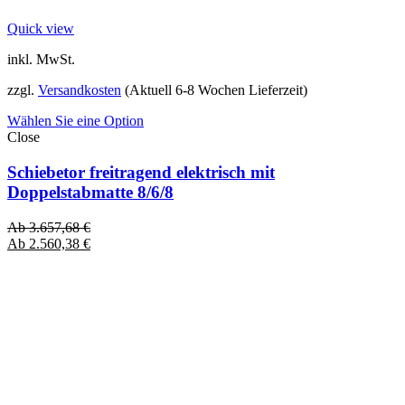
Quick view
inkl. MwSt.
zzgl.
Versandkosten
(Aktuell 6-8 Wochen Lieferzeit)
Wählen Sie eine Option
Close
Schiebetor freitragend elektrisch mit
Doppelstabmatte 8/6/8
Ab
3.657,68
€
Ab
2.560,38
€