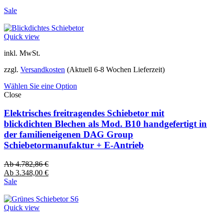
Sale
Quick view
inkl. MwSt.
zzgl.
Versandkosten
(Aktuell 6-8 Wochen Lieferzeit)
Wählen Sie eine Option
Close
Elektrisches freitragendes Schiebetor mit
blickdichten Blechen als Mod. B10 handgefertigt in
der familieneigenen DAG Group
Schiebetormanufaktur + E-Antrieb
Ab
4.782,86
€
Ab
3.348,00
€
Sale
Quick view