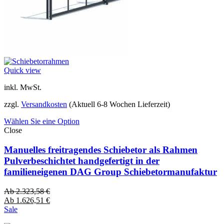
Quick view
inkl. MwSt.
zzgl.
Versandkosten
(Aktuell 6-8 Wochen Lieferzeit)
Wählen Sie eine Option
Close
Manuelles freitragendes Schiebetor als Rahmen
Pulverbeschichtet handgefertigt in der
familieneigenen DAG Group Schiebetormanufaktur
Ab
2.323,58
€
Ab
1.626,51
€
Sale