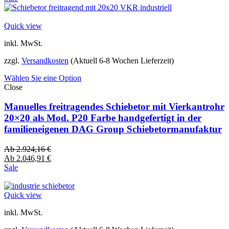
Quick view
inkl. MwSt.
zzgl.
Versandkosten
(Aktuell 6-8 Wochen Lieferzeit)
Wählen Sie eine Option
Close
Manuelles freitragendes Schiebetor mit Vierkantrohr
20×20 als Mod. P20 Farbe handgefertigt in der
familieneigenen DAG Group Schiebetormanufaktur
Ab
2.924,16
€
Ab
2.046,91
€
Sale
Quick view
inkl. MwSt.