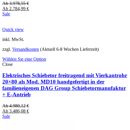
Ab
3.978,55
€
Ab
2.784,99
€
Sale
Quick view
inkl. MwSt.
zzgl.
Versandkosten
(Aktuell 6-8 Wochen Lieferzeit)
Wählen Sie eine Option
Close
Elektrisches Schiebetor freitragend mit Vierkantrohr
20×80 als Mod. MD10 handgefertigt in der
familieneigenen DAG Group Schiebetormanufaktur
+ E-Antrieb
Ab
4.980,12
€
Ab
3.486,08
€
Sale