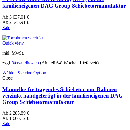
familieneigenen DAG Group Schiebetormanufaktur
Ab
3.637,01
€
Ab
2.545,91
€
Sale
Quick view
inkl. MwSt.
zzgl.
Versandkosten
(Aktuell 6-8 Wochen Lieferzeit)
Wählen Sie eine Option
Close
Manuelles freitragendes Schiebetor nur Rahmen
verzinkt handgefertigt in der familieneigenen DAG
Group Schiebetormanufaktur
Ab
2.285,89
€
Ab
1.600,12
€
Sale