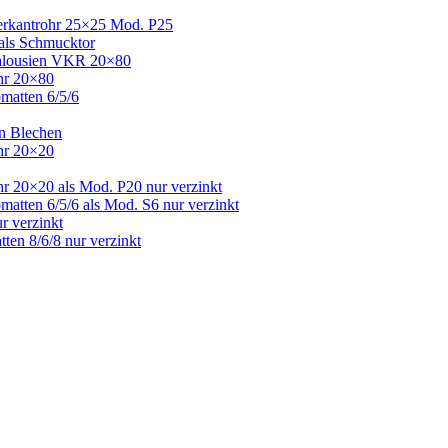
Vierkantrohr 25×25 Mod. P25
 als Schmucktor
 Jalousien VKR 20×80
ohr 20×80
bmatten 6/5/6
en Blechen
ohr 20×20
hr 20×20 als Mod. P20 nur verzinkt
matten 6/5/6 als Mod. S6 nur verzinkt
r verzinkt
ten 8/6/8 nur verzinkt