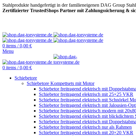
Stahlprodukte handgefertigt in der familieneigenen DAG Group Stah
Zertifizierter TrustedShops Partner mit Zahlungssicherung & s
0
items
/
0,00
€
Menu
0
items
/
0,00
€
Schiebetore
Schiebetore Kompettsets mit Motor
Schiebetor freitragend elektrisch mit Doppelstabma
Schiebetor freitragend elektrisch mit 25×25 VKR
Schiebetor freitragend elektrisch mit Schnörkel Mo
Schiebetor freitragend elektrisch mit Jalousien-Opt
Schiebetor freitragend elektrisch modern mit 20
Schiebetor freitragend elektrisch mit blickdichtem 
Schiebetor freitragend elektrisch mit Doppelstabma
Schiebetor freitragend elektrisch nur als Rahmen
Schiebetor freitragend elektrisch mit 20×20 VKR