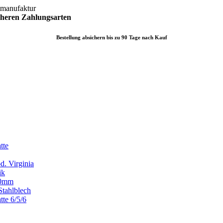
lmanufaktur
icheren
Zahlungsarten
Bestellung absichern bis zu 90 Tage nach Kauf
tte
d. Virginia
ik
x80mm
Stahlblech
tte 6/5/6