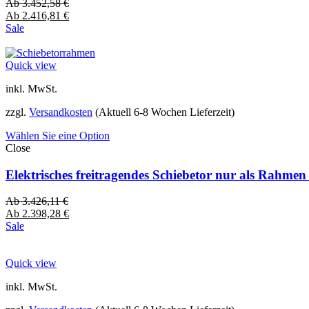
Ab
3.452,58
€
Ab
2.416,81
€
Sale
Quick view
inkl. MwSt.
zzgl.
Versandkosten
(Aktuell 6-8 Wochen Lieferzeit)
Wählen Sie eine Option
Close
Elektrisches freitragendes Schiebetor nur als Rahme
Ab
3.426,11
€
Ab
2.398,28
€
Sale
Quick view
inkl. MwSt.