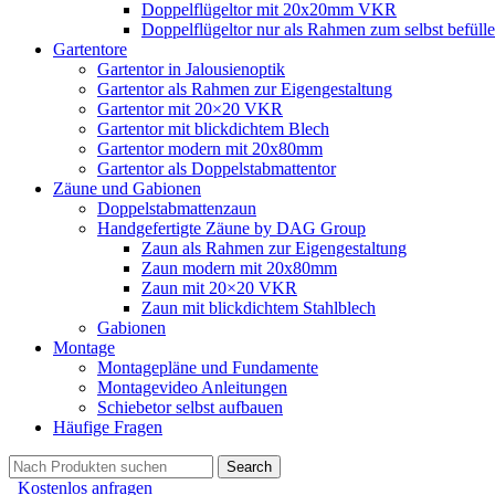
Doppelflügeltor mit 20x20mm VKR
Doppelflügeltor nur als Rahmen zum selbst befüll
Gartentore
Gartentor in Jalousienoptik
Gartentor als Rahmen zur Eigengestaltung
Gartentor mit 20×20 VKR
Gartentor mit blickdichtem Blech
Gartentor modern mit 20x80mm
Gartentor als Doppelstabmattentor
Zäune und Gabionen
Doppelstabmattenzaun
Handgefertigte Zäune by DAG Group
Zaun als Rahmen zur Eigengestaltung
Zaun modern mit 20x80mm
Zaun mit 20×20 VKR
Zaun mit blickdichtem Stahlblech
Gabionen
Montage
Montagepläne und Fundamente
Montagevideo Anleitungen
Schiebetor selbst aufbauen
Häufige Fragen
Search
Kostenlos anfragen