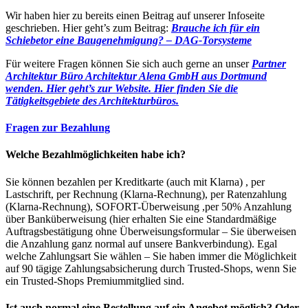
Wir haben hier zu bereits einen Beitrag auf unserer Infoseite
geschrieben. Hier geht’s zum Beitrag:
Brauche ich für ein
Schiebetor eine Baugenehmigung? – DAG-Torsysteme
Für weitere Fragen können Sie sich auch gerne an unser
Partner
Architektur Büro Architektur Alena GmbH aus Dortmund
wenden. Hier geht’s zur Website.
Hier finden Sie die
Tätigkeitsgebiete des Architekturbüros.
Fragen zur Bezahlung
Welche Bezahlmöglichkeiten habe ich?
Sie können bezahlen per Kreditkarte (auch mit Klarna) , per
Lastschrift, per Rechnung (Klarna-Rechnung), per Ratenzahlung
(Klarna-Rechnung), SOFORT-Überweisung ,per 50% Anzahlung
über Banküberweisung (hier erhalten Sie eine Standardmäßige
Auftragsbestätigung ohne Überweisungsformular – Sie überweisen
die Anzahlung ganz normal auf unsere Bankverbindung). Egal
welche Zahlungsart Sie wählen – Sie haben immer die Möglichkeit
auf 90 tägige Zahlungsabsicherung durch Trusted-Shops, wenn Sie
ein Trusted-Shops Premiummitglied sind.
Ist auch normal eine Bestellung auf ein Angebot möglich? Oder