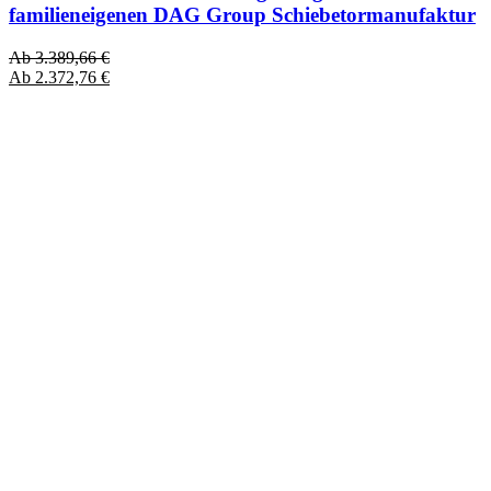
familieneigenen DAG Group Schiebetormanufaktur
Ab
3.389,66
€
Ab
2.372,76
€