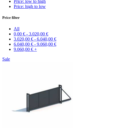
Price: low to high
Price: high to low
Price filter
All
0,00
€
-
3.020,00
€
3.020,00
€
-
6.040,00
€
6.040,00
€
-
9.060,00
€
9.060,00
€
+
Sale