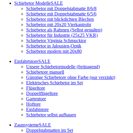
Schiebetor Modelle
SALE
Schiebetor mit Doppelstabmatte 8/6/8
Schiebetor mit Doppelstabmatte 6/5/6
Schiebetor mit blickdichten Blechen
Schiebetor mit 20x20 Vierkantrohr
Schiebetor als Rahmen (Selbst gestalten)
Schiebetor für Industrie (25x25 VKR)
Schiebetor Virginia Schmucktor
Schiebetor in Jalousien-Optik
Schiebetor modern mit 20x80
Einfahrtstore
SALE
Unsere Schiebetormodelle (freitragend)
Schiebetore manuell
Günstige Schiebetore ohne Farbe (nur verzinkt)
Elektrisches Schiebetor im Set
Flügeltore
Doppelflügeltore
Gartentore
Hoftore
Einfahtstore
Schiebetor selbst aufbauen
Zaunsysteme
SALE
Doppelstabmatten im Set