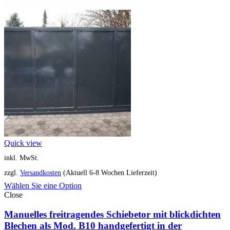
Quick view
inkl. MwSt.
zzgl.
Versandkosten
(Aktuell 6-8 Wochen Lieferzeit)
Wählen Sie eine Option
Close
Manuelles freitragendes Schiebetor mit blickdichten
Blechen als Mod. B10 handgefertigt in der