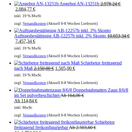
Ursprünglicher
Angebot AN-13251b
2.978,24
€
Aktueller
Preis
2.084,77
€
Preis
war:
inkl. 19 % MwSt.
ist:
2.978,24 €
zzgl.
Versandkosten
(Aktuell 6-8 Wochen Lieferzeit)
2.978,24 €.
Ursprünglich
Auftragsbestätigung AB-12257b inkl. 2% Skonto
10.653,34
€
Aktueller
Preis
7.457,34
€
Preis
war:
inkl. 19 % MwSt.
ist:
10.653,34 €
zzgl.
Versandkosten
(Aktuell 6-8 Wochen Lieferzeit)
10.653,34 €.
Schiebetor freitragend
Ursprünglicher
Aktueller
nach Maß
2.150,00
€
1.505,00
€
Preis
Preis
inkl. 19 % MwSt.
war:
ist:
zzgl.
Versandkosten
(Aktuell 6-8 Wochen Lieferzeit)
2.150,00 €
2.150,00 €.
Doppelstabmatten Zaun 8/6/8
im Set pulverbeschichtet
Ab
164,06
€
Ab
114,84
€
inkl. MwSt.
zzgl.
Versandkosten
(Aktuell 6-8 Wochen Lieferzeit)
Schiebetor
freitragend freikonfigurierbar
Ab
2.503,60
€