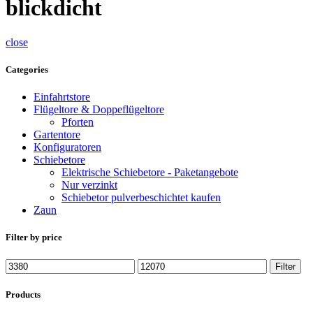
blickdicht
close
Categories
Einfahrtstore
Flügeltore & Doppeflügeltore
Pforten
Gartentore
Konfiguratoren
Schiebetore
Elektrische Schiebetore - Paketangebote
Nur verzinkt
Schiebetor pulverbeschichtet kaufen
Zaun
Filter by price
Min.
Max.
Filter
Preis
Preis
Products