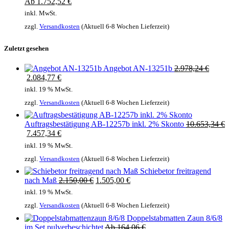
Ab
1.752,52
€
inkl. MwSt.
zzgl.
Versandkosten
(Aktuell 6-8 Wochen Lieferzeit)
Zuletzt gesehen
Ursprünglicher
Angebot AN-13251b
2.978,24
€
Aktueller
Preis
2.084,77
€
Preis
war:
inkl. 19 % MwSt.
ist:
2.978,24 €
zzgl.
Versandkosten
(Aktuell 6-8 Wochen Lieferzeit)
2.978,24 €.
Ursprünglich
Auftragsbestätigung AB-12257b inkl. 2% Skonto
10.653,34
€
Aktueller
Preis
7.457,34
€
Preis
war:
inkl. 19 % MwSt.
ist:
10.653,34 €
zzgl.
Versandkosten
(Aktuell 6-8 Wochen Lieferzeit)
10.653,34 €.
Schiebetor freitragend
Ursprünglicher
Aktueller
nach Maß
2.150,00
€
1.505,00
€
Preis
Preis
inkl. 19 % MwSt.
war:
ist:
zzgl.
Versandkosten
(Aktuell 6-8 Wochen Lieferzeit)
2.150,00 €
2.150,00 €.
Doppelstabmatten Zaun 8/6/8
im Set pulverbeschichtet
Ab
164,06
€