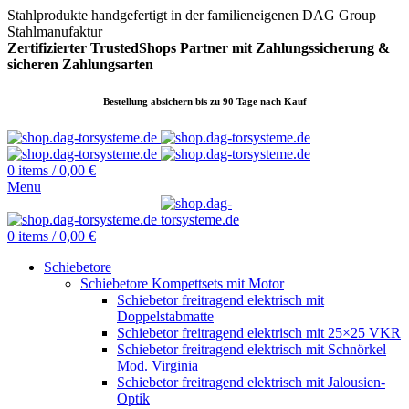
Stahlprodukte handgefertigt in der familieneigenen DAG Group
Stahlmanufaktur
Zertifizierter TrustedShops Partner mit Zahlungssicherung &
sicheren
Zahlungsarten
Bestellung absichern bis zu 90 Tage nach Kauf
0
items
/
0,00
€
Menu
0
items
/
0,00
€
Schiebetore
Schiebetore Kompettsets mit Motor
Schiebetor freitragend elektrisch mit
Doppelstabmatte
Schiebetor freitragend elektrisch mit 25×25 VKR
Schiebetor freitragend elektrisch mit Schnörkel
Mod. Virginia
Schiebetor freitragend elektrisch mit Jalousien-
Optik