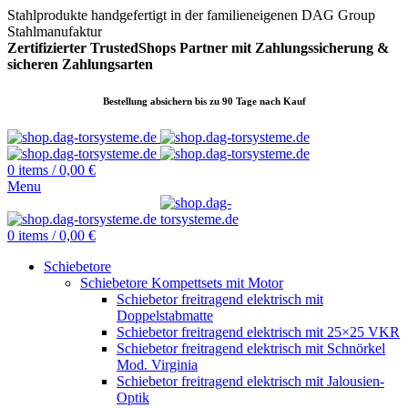
Stahlprodukte handgefertigt in der familieneigenen DAG Group
Stahlmanufaktur
Zertifizierter TrustedShops Partner mit Zahlungssicherung &
sicheren
Zahlungsarten
Bestellung absichern bis zu 90 Tage nach Kauf
0
items
/
0,00
€
Menu
0
items
/
0,00
€
Schiebetore
Schiebetore Kompettsets mit Motor
Schiebetor freitragend elektrisch mit
Doppelstabmatte
Schiebetor freitragend elektrisch mit 25×25 VKR
Schiebetor freitragend elektrisch mit Schnörkel
Mod. Virginia
Schiebetor freitragend elektrisch mit Jalousien-
Optik