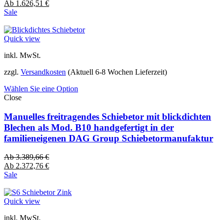
Ab
1.626,51
€
Sale
Quick view
inkl. MwSt.
zzgl.
Versandkosten
(Aktuell 6-8 Wochen Lieferzeit)
Wählen Sie eine Option
Close
Manuelles freitragendes Schiebetor mit blickdichten
Blechen als Mod. B10 handgefertigt in der
familieneigenen DAG Group Schiebetormanufaktur
Ab
3.389,66
€
Ab
2.372,76
€
Sale
Quick view
inkl. MwSt.