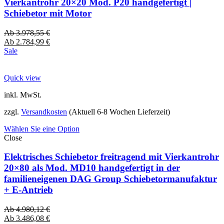
Vierkantrohr 20×20 Mod. P20 handgefertigt |
Schiebetor mit Motor
Ab
3.978,55
€
Ab
2.784,99
€
Sale
Quick view
inkl. MwSt.
zzgl.
Versandkosten
(Aktuell 6-8 Wochen Lieferzeit)
Wählen Sie eine Option
Close
Elektrisches Schiebetor freitragend mit Vierkantrohr
20×80 als Mod. MD10 handgefertigt in der
familieneigenen DAG Group Schiebetormanufaktur
+ E-Antrieb
Ab
4.980,12
€
Ab
3.486,08
€