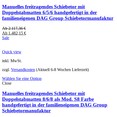
Manuelles freitragendes Schiebetor mit
Doppelstabmatten 6/5/6 handgefertigt in der
familieneigenen DAG Group Schiebetormanufaktur
Ab
2.117,36
€
Ab
1.482,15
€
Sale
Quick view
inkl. MwSt.
zzgl.
Versandkosten
(Aktuell 6-8 Wochen Lieferzeit)
Wählen Sie eine Option
Close
Manuelles freitragendes Schiebetor mit
Doppelstabmatten 8/6/8 als Mod. S8 Farbe
handgefertigt in der familieneigenen DAG Group
Schiebetormanufaktur