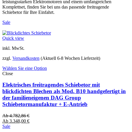
leistungsstarken Elektromotoren und einem umfangreichen
Komplettset, finden Sie bei uns das passende freitragende
Schiebetor für Ihre Einfahrt.
Sale
Quick view
inkl. MwSt.
zzgl.
Versandkosten
(Aktuell 6-8 Wochen Lieferzeit)
Wählen Sie eine Option
Close
Elektrisches freitragendes Schiebetor mit
blickdichten Blechen als Mod. B10 handgefertigt in
der familieneigenen DAG Group
Schiebetormanufaktur + E-Antrieb
Ab
4.782,86
€
Ab
3.348,00
€
Sale