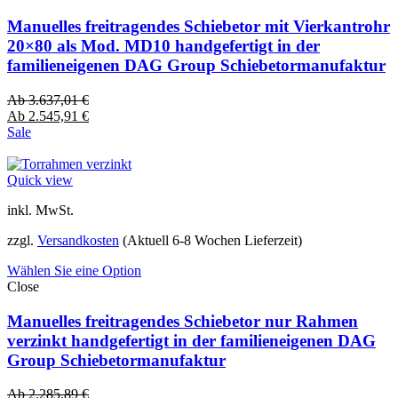
Manuelles freitragendes Schiebetor mit Vierkantrohr
20×80 als Mod. MD10 handgefertigt in der
familieneigenen DAG Group Schiebetormanufaktur
Ab
3.637,01
€
Ab
2.545,91
€
Sale
Quick view
inkl. MwSt.
zzgl.
Versandkosten
(Aktuell 6-8 Wochen Lieferzeit)
Wählen Sie eine Option
Close
Manuelles freitragendes Schiebetor nur Rahmen
verzinkt handgefertigt in der familieneigenen DAG
Group Schiebetormanufaktur
Ab
2.285,89
€