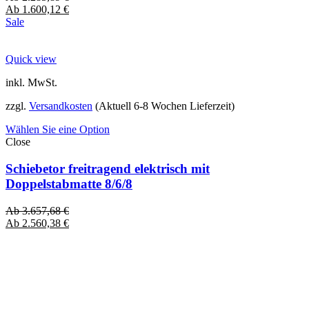
Ab
1.600,12
€
Sale
Quick view
inkl. MwSt.
zzgl.
Versandkosten
(Aktuell 6-8 Wochen Lieferzeit)
Wählen Sie eine Option
Close
Schiebetor freitragend elektrisch mit
Doppelstabmatte 8/6/8
Ab
3.657,68
€
Ab
2.560,38
€