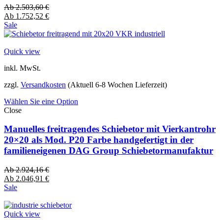
Ab
2.503,60
€
Ab
1.752,52
€
Sale
Quick view
inkl. MwSt.
zzgl.
Versandkosten
(Aktuell 6-8 Wochen Lieferzeit)
Wählen Sie eine Option
Close
Manuelles freitragendes Schiebetor mit Vierkantrohr
20×20 als Mod. P20 Farbe handgefertigt in der
familieneigenen DAG Group Schiebetormanufaktur
Ab
2.924,16
€
Ab
2.046,91
€
Sale
Quick view