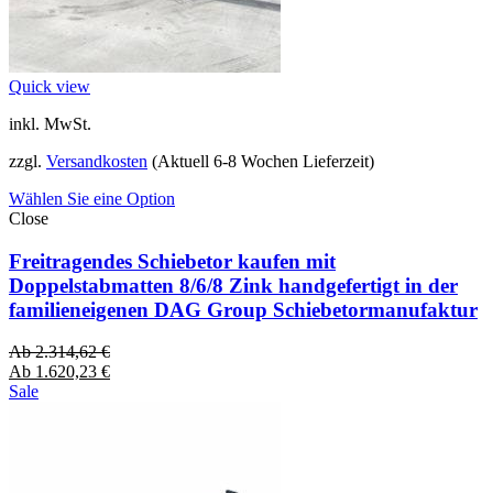
Quick view
inkl. MwSt.
zzgl.
Versandkosten
(Aktuell 6-8 Wochen Lieferzeit)
Wählen Sie eine Option
Close
Freitragendes Schiebetor kaufen mit
Doppelstabmatten 8/6/8 Zink handgefertigt in der
familieneigenen DAG Group Schiebetormanufaktur
Ab
2.314,62
€
Ab
1.620,23
€
Sale