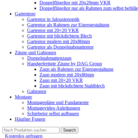
Doppelflügeltor mit 20x20mm VKR
Doppelflügeltor nur als Rahmen zum selbst befüll
Gartentore
Gartentor in Jalousienoptik
Gartentor als Rahmen zur Eigengestaltung
Gartentor mit 20×20 VKR
Gartentor mit blickdichtem Blech
Gartentor modern mit 20x80mm
Gartentor als Doppelstabmattentor
Zäune und Gabionen
Doppelstabmattenzaun
Handgefertigte Zäune by DAG Group
Zaun als Rahmen zur Eigengestaltung
Zaun modern mit 20x80mm
Zaun mit 20×20 VKR
Zaun mit blickdichtem Stahlblech
Gabionen
Montage
Montagepläne und Fundamente
Montagevideo Anleitungen
Schiebetor selbst aufbauen
Häufige Fragen
Search
Kostenlos anfragen