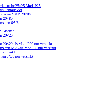
Vierkantrohr 25×25 Mod. P25
 als Schmucktor
 Jalousien VKR 20×80
ohr 20×80
bmatten 6/5/6
en Blechen
ohr 20×20
hr 20×20 als Mod. P20 nur verzinkt
matten 6/5/6 als Mod. S6 nur verzinkt
r verzinkt
ten 8/6/8 nur verzinkt