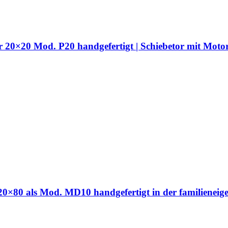
hr 20×20 Mod. P20 handgefertigt | Schiebetor mit Moto
hr 20×80 als Mod. MD10 handgefertigt in der familien