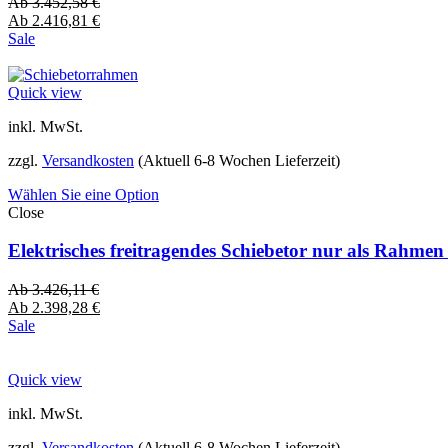
Ab
3.452,58
€
Ab
2.416,81
€
Sale
Quick view
inkl. MwSt.
zzgl.
Versandkosten
(Aktuell 6-8 Wochen Lieferzeit)
Wählen Sie eine Option
Close
Elektrisches freitragendes Schiebetor nur als Rahme
Ab
3.426,11
€
Ab
2.398,28
€
Sale
Quick view
inkl. MwSt.
zzgl.
Versandkosten
(Aktuell 6-8 Wochen Lieferzeit)