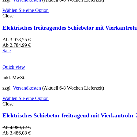
Wählen Sie eine Option
Close
Elektrisches freitragendes Schiebetor mit Vierkantro
Ab
3.978,55
€
Ab
2.784,99
€
Sale
Quick view
inkl. MwSt.
zzgl.
Versandkosten
(Aktuell 6-8 Wochen Lieferzeit)
Wählen Sie eine Option
Close
Elektrisches Schiebetor freitragend mit Vierkantro
Ab
4.980,12
€
Ab
3.486,08
€