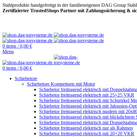
Stahlprodukte handgefertigt in der familieneigenen DAG Group Stah
Zertifizierter TrustedShops Partner mit Zahlungssicherung & s
0
items
/
0,00
€
Menu
0
items
/
0,00
€
Schiebetore
Schiebetore Kompettsets mit Motor
Schiebetor freitragend elektrisch mit Doppelstabma
Schiebetor freitragend elektrisch mit 25×25 VKR
Schiebetor freitragend elektrisch mit Schnörkel Mo
Schiebetor freitragend elektrisch mit Jalousien-Opt
Schiebetor freitragend elektrisch modern mit 20
Schiebetor freitragend elektrisch mit blickdichtem 
Schiebetor freitragend elektrisch mit Doppelstabma
Schiebetor freitragend elektrisch nur als Rahmen
Schiebetor freitragend elektrisch mit 20×20 VKR