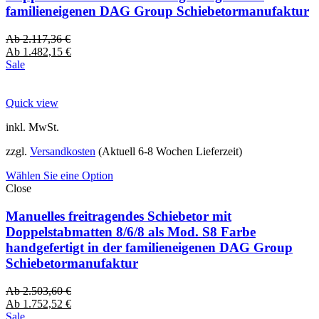
familieneigenen DAG Group Schiebetormanufaktur
Ab
2.117,36
€
Ab
1.482,15
€
Sale
Quick view
inkl. MwSt.
zzgl.
Versandkosten
(Aktuell 6-8 Wochen Lieferzeit)
Wählen Sie eine Option
Close
Manuelles freitragendes Schiebetor mit
Doppelstabmatten 8/6/8 als Mod. S8 Farbe
handgefertigt in der familieneigenen DAG Group
Schiebetormanufaktur
Ab
2.503,60
€
Ab
1.752,52
€
Sale