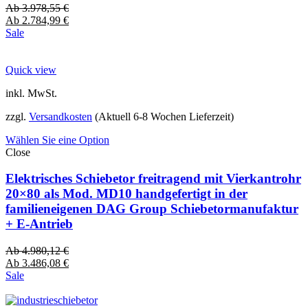
Ab
3.978,55
€
Ab
2.784,99
€
Sale
Quick view
inkl. MwSt.
zzgl.
Versandkosten
(Aktuell 6-8 Wochen Lieferzeit)
Wählen Sie eine Option
Close
Elektrisches Schiebetor freitragend mit Vierkantrohr
20×80 als Mod. MD10 handgefertigt in der
familieneigenen DAG Group Schiebetormanufaktur
+ E-Antrieb
Ab
4.980,12
€
Ab
3.486,08
€
Sale