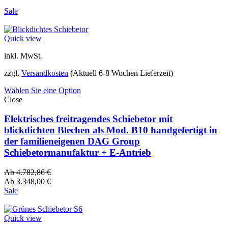
Sale
Quick view
inkl. MwSt.
zzgl.
Versandkosten
(Aktuell 6-8 Wochen Lieferzeit)
Wählen Sie eine Option
Close
Elektrisches freitragendes Schiebetor mit
blickdichten Blechen als Mod. B10 handgefertigt in
der familieneigenen DAG Group
Schiebetormanufaktur + E-Antrieb
Ab
4.782,86
€
Ab
3.348,00
€
Sale
Quick view