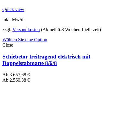
Quick view
inkl. MwSt.
zzgl.
Versandkosten
(Aktuell 6-8 Wochen Lieferzeit)
Wählen Sie eine Option
Close
Schiebetor freitragend elektrisch mit
Doppelstabmatte 8/6/8
Ab
3.657,68
€
Ab
2.560,38
€