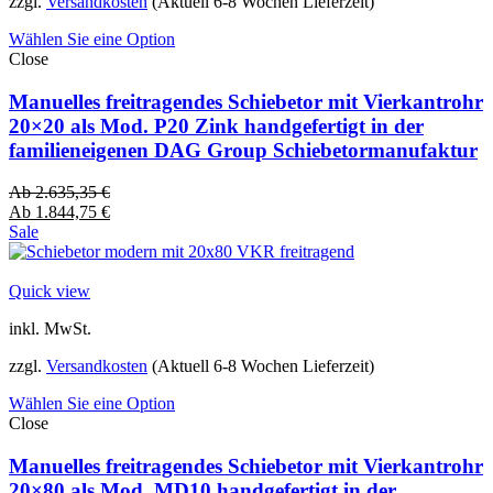
zzgl.
Versandkosten
(Aktuell 6-8 Wochen Lieferzeit)
Wählen Sie eine Option
Close
Manuelles freitragendes Schiebetor mit Vierkantrohr
20×20 als Mod. P20 Zink handgefertigt in der
familieneigenen DAG Group Schiebetormanufaktur
Ab
2.635,35
€
Ab
1.844,75
€
Sale
Quick view
inkl. MwSt.
zzgl.
Versandkosten
(Aktuell 6-8 Wochen Lieferzeit)
Wählen Sie eine Option
Close
Manuelles freitragendes Schiebetor mit Vierkantrohr
20×80 als Mod. MD10 handgefertigt in der