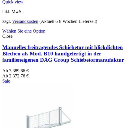
Quick view
inkl. MwSt.
zzgl.
Versandkosten
(Aktuell 6-8 Wochen Lieferzeit)
Wählen Sie eine Option
Close
Manuelles freitragendes Schiebetor mit blickdichten
Blechen als Mod. B10 handgefertigt in der
familieneigenen DAG Group Schiebetormanufaktur
Ab
3.389,66
€
Ab
2.372,76
€
Sale