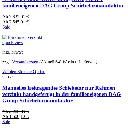
familieneigenen DAG Group Schiebetormanufaktur
Ab
3.637,01
€
Ab
2.545,91
€
Sale
Quick view
inkl. MwSt.
zzgl.
Versandkosten
(Aktuell 6-8 Wochen Lieferzeit)
Wählen Sie eine Option
Close
Manuelles freitragendes Schiebetor nur Rahmen
verzinkt handgefertigt in der familieneigenen DAG
Group Schiebetormanufaktur
Ab
2.285,89
€
Ab
1.600,12
€
Sale