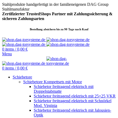
Stahlprodukte handgefertigt in der familieneigenen DAG Group
Stahlmanufaktur
Zertifizierter TrustedShops Partner mit Zahlungssicherung &
sicheren
Zahlungsarten
Bestellung absichern bis zu 90 Tage nach Kauf
0
items
/
0,00
€
Menu
0
items
/
0,00
€
Schiebetore
Schiebetore Kompettsets mit Motor
Schiebetor freitragend elektrisch mit
Doppelstabmatte
Schiebetor freitragend elektrisch mit 25×25 VKR
Schiebetor freitragend elektrisch mit Schnörkel
Mod. Virginia
Schiebetor freitragend elektrisch mit Jalousien-
Optik