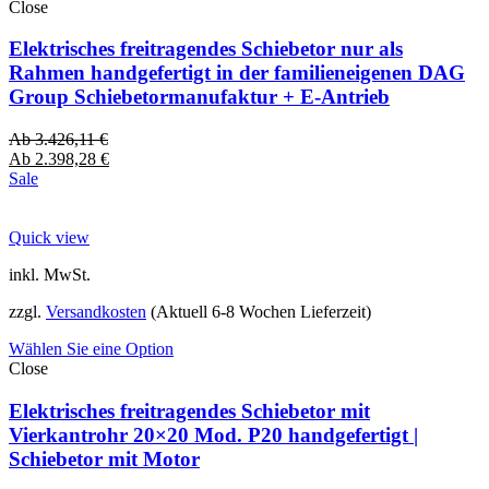
Close
Elektrisches freitragendes Schiebetor nur als
Rahmen handgefertigt in der familieneigenen DAG
Group Schiebetormanufaktur + E-Antrieb
Ab
3.426,11
€
Ab
2.398,28
€
Sale
Quick view
inkl. MwSt.
zzgl.
Versandkosten
(Aktuell 6-8 Wochen Lieferzeit)
Wählen Sie eine Option
Close
Elektrisches freitragendes Schiebetor mit
Vierkantrohr 20×20 Mod. P20 handgefertigt |
Schiebetor mit Motor