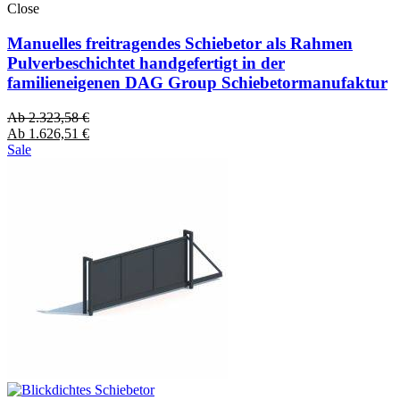
Close
Manuelles freitragendes Schiebetor als Rahmen
Pulverbeschichtet handgefertigt in der
familieneigenen DAG Group Schiebetormanufaktur
Ab
2.323,58
€
Ab
1.626,51
€
Sale