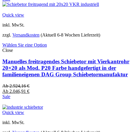
Quick view
inkl. MwSt.
zzgl.
Versandkosten
(Aktuell 6-8 Wochen Lieferzeit)
Wählen Sie eine Option
Close
Manuelles freitragendes Schiebetor mit Vierkantrohr
20×20 als Mod. P20 Farbe handgefertigt in der
familieneigenen DAG Group Schiebetormanufaktur
Ab
2.924,16
€
Ab
2.046,91
€
Sale
Quick view
inkl. MwSt.