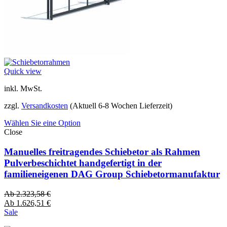
Quick view
inkl. MwSt.
zzgl.
Versandkosten
(Aktuell 6-8 Wochen Lieferzeit)
Wählen Sie eine Option
Close
Manuelles freitragendes Schiebetor als Rahmen
Pulverbeschichtet handgefertigt in der
familieneigenen DAG Group Schiebetormanufaktur
Ab
2.323,58
€
Ab
1.626,51
€
Sale