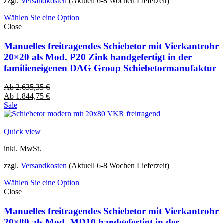
zzgl.
Versandkosten
(Aktuell 6-8 Wochen Lieferzeit)
Wählen Sie eine Option
Close
Manuelles freitragendes Schiebetor mit Vierkantrohr
20×20 als Mod. P20 Zink handgefertigt in der
familieneigenen DAG Group Schiebetormanufaktur
Ab
2.635,35
€
Ab
1.844,75
€
Sale
Quick view
inkl. MwSt.
zzgl.
Versandkosten
(Aktuell 6-8 Wochen Lieferzeit)
Wählen Sie eine Option
Close
Manuelles freitragendes Schiebetor mit Vierkantrohr
20×80 als Mod. MD10 handgefertigt in der