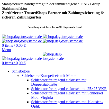
Stahlprodukte handgefertigt in der familieneigenen DAG Group
Stahlmanufaktur
Zertifizierter TrustedShops Partner mit Zahlungssicherung &
sicheren
Zahlungsarten
Bestellung absichern bis zu 90 Tage nach Kauf
0
items
/
0,00
€
Menu
0
items
/
0,00
€
Schiebetore
Schiebetore Kompettsets mit Motor
Schiebetor freitragend elektrisch mit
Doppelstabmatte
Schiebetor freitragend elektrisch mit 25×25 VKR
Schiebetor freitragend elektrisch mit Schnörkel
Mod. Virginia
Schiebetor freitragend elektrisch mit Jalousien-
Optik