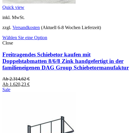
Quick view
inkl. MwSt.
zzgl.
Versandkosten
(Aktuell 6-8 Wochen Lieferzeit)
Wählen Sie eine Option
Close
Freitragendes Schiebetor kaufen mit
Doppelstabmatten 8/6/8 Zink handgefertigt in der
familieneigenen DAG Group Schiebetormanufaktur
Ab
2.314,62
€
Ab
1.620,23
€
Sale