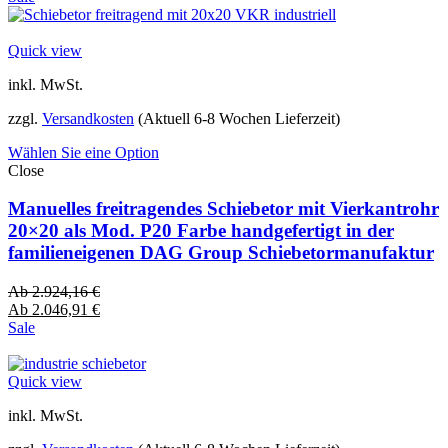
Quick view
inkl. MwSt.
zzgl.
Versandkosten
(Aktuell 6-8 Wochen Lieferzeit)
Wählen Sie eine Option
Close
Manuelles freitragendes Schiebetor mit Vierkantrohr
20×20 als Mod. P20 Farbe handgefertigt in der
familieneigenen DAG Group Schiebetormanufaktur
Ab
2.924,16
€
Ab
2.046,91
€
Sale
Quick view
inkl. MwSt.