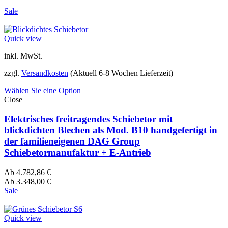
Sale
Quick view
inkl. MwSt.
zzgl.
Versandkosten
(Aktuell 6-8 Wochen Lieferzeit)
Wählen Sie eine Option
Close
Elektrisches freitragendes Schiebetor mit
blickdichten Blechen als Mod. B10 handgefertigt in
der familieneigenen DAG Group
Schiebetormanufaktur + E-Antrieb
Ab
4.782,86
€
Ab
3.348,00
€
Sale
Quick view