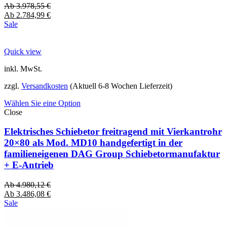
Ab
3.978,55
€
Ab
2.784,99
€
Sale
Quick view
inkl. MwSt.
zzgl.
Versandkosten
(Aktuell 6-8 Wochen Lieferzeit)
Wählen Sie eine Option
Close
Elektrisches Schiebetor freitragend mit Vierkantrohr
20×80 als Mod. MD10 handgefertigt in der
familieneigenen DAG Group Schiebetormanufaktur
+ E-Antrieb
Ab
4.980,12
€
Ab
3.486,08
€
Sale