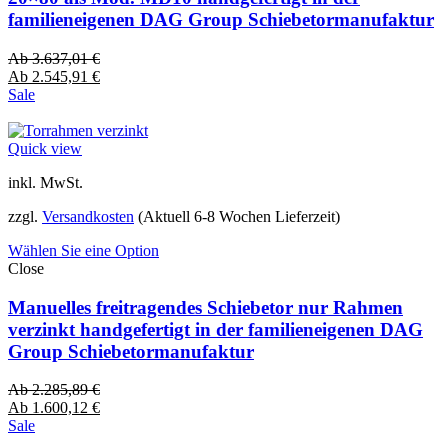
familieneigenen DAG Group Schiebetormanufaktur
Ab
3.637,01
€
Ab
2.545,91
€
Sale
Quick view
inkl. MwSt.
zzgl.
Versandkosten
(Aktuell 6-8 Wochen Lieferzeit)
Wählen Sie eine Option
Close
Manuelles freitragendes Schiebetor nur Rahmen
verzinkt handgefertigt in der familieneigenen DAG
Group Schiebetormanufaktur
Ab
2.285,89
€
Ab
1.600,12
€
Sale