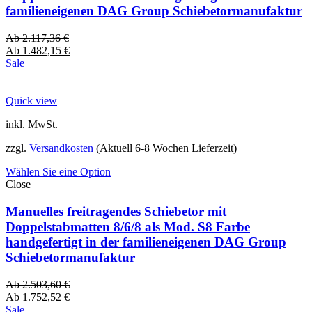
familieneigenen DAG Group Schiebetormanufaktur
Ab
2.117,36
€
Ab
1.482,15
€
Sale
Quick view
inkl. MwSt.
zzgl.
Versandkosten
(Aktuell 6-8 Wochen Lieferzeit)
Wählen Sie eine Option
Close
Manuelles freitragendes Schiebetor mit
Doppelstabmatten 8/6/8 als Mod. S8 Farbe
handgefertigt in der familieneigenen DAG Group
Schiebetormanufaktur
Ab
2.503,60
€
Ab
1.752,52
€
Sale