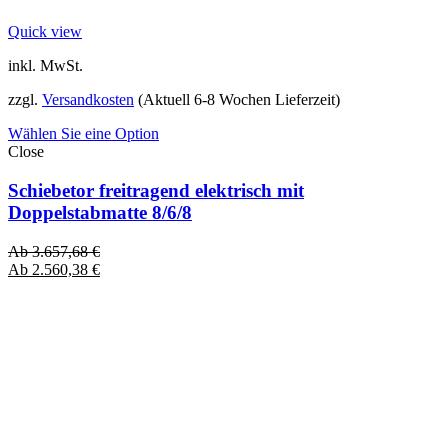
Quick view
inkl. MwSt.
zzgl.
Versandkosten
(Aktuell 6-8 Wochen Lieferzeit)
Wählen Sie eine Option
Close
Schiebetor freitragend elektrisch mit
Doppelstabmatte 8/6/8
Ab
3.657,68
€
Ab
2.560,38
€