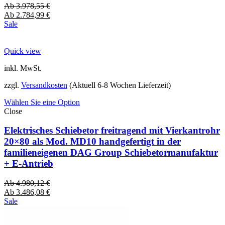
Ab
3.978,55
€
Ab
2.784,99
€
Sale
Quick view
inkl. MwSt.
zzgl.
Versandkosten
(Aktuell 6-8 Wochen Lieferzeit)
Wählen Sie eine Option
Close
Elektrisches Schiebetor freitragend mit Vierkantrohr
20×80 als Mod. MD10 handgefertigt in der
familieneigenen DAG Group Schiebetormanufaktur
+ E-Antrieb
Ab
4.980,12
€
Ab
3.486,08
€
Sale