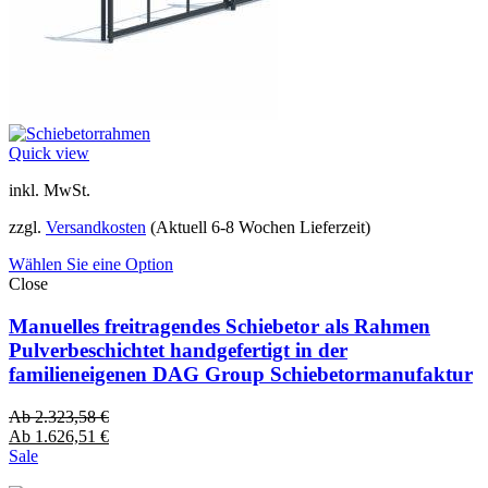
Quick view
inkl. MwSt.
zzgl.
Versandkosten
(Aktuell 6-8 Wochen Lieferzeit)
Wählen Sie eine Option
Close
Manuelles freitragendes Schiebetor als Rahmen
Pulverbeschichtet handgefertigt in der
familieneigenen DAG Group Schiebetormanufaktur
Ab
2.323,58
€
Ab
1.626,51
€
Sale