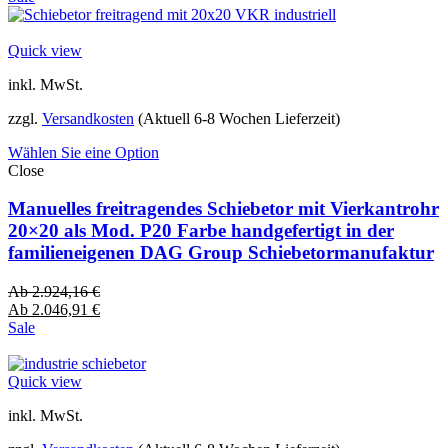
Quick view
inkl. MwSt.
zzgl.
Versandkosten
(Aktuell 6-8 Wochen Lieferzeit)
Wählen Sie eine Option
Close
Manuelles freitragendes Schiebetor mit Vierkantrohr
20×20 als Mod. P20 Farbe handgefertigt in der
familieneigenen DAG Group Schiebetormanufaktur
Ab
2.924,16
€
Ab
2.046,91
€
Sale
Quick view
inkl. MwSt.