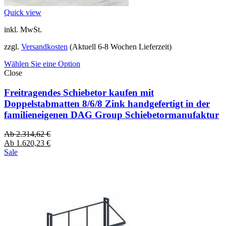
Quick view
inkl. MwSt.
zzgl.
Versandkosten
(Aktuell 6-8 Wochen Lieferzeit)
Wählen Sie eine Option
Close
Freitragendes Schiebetor kaufen mit
Doppelstabmatten 8/6/8 Zink handgefertigt in der
familieneigenen DAG Group Schiebetormanufaktur
Ab
2.314,62
€
Ab
1.620,23
€
Sale