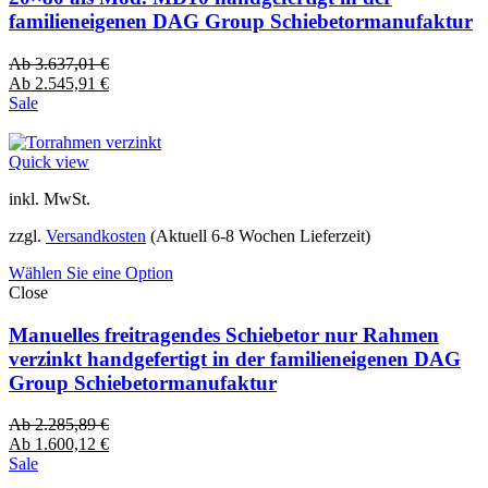
familieneigenen DAG Group Schiebetormanufaktur
Ab
3.637,01
€
Ab
2.545,91
€
Sale
Quick view
inkl. MwSt.
zzgl.
Versandkosten
(Aktuell 6-8 Wochen Lieferzeit)
Wählen Sie eine Option
Close
Manuelles freitragendes Schiebetor nur Rahmen
verzinkt handgefertigt in der familieneigenen DAG
Group Schiebetormanufaktur
Ab
2.285,89
€
Ab
1.600,12
€
Sale