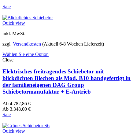
Sale
Quick view
inkl. MwSt.
zzgl.
Versandkosten
(Aktuell 6-8 Wochen Lieferzeit)
Wählen Sie eine Option
Close
Elektrisches freitragendes Schiebetor mit
blickdichten Blechen als Mod. B10 handgefertigt in
der familieneigenen DAG Group
Schiebetormanufaktur + E-Antrieb
Ab
4.782,86
€
Ab
3.348,00
€
Sale
Quick view