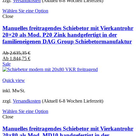
zzgl.
Versandkosten
(Aktuell 6-8 Wochen Lieferzeit)
Wählen Sie eine Option
Close
Manuelles freitragendes Schiebetor mit Vierkantrohr
20×20 als Mod. P20 Zink handgefertigt in der
familieneigenen DAG Group Schiebetormanufaktur
Ab
2.635,35
€
Ab
1.844,75
€
Sale
Quick view
inkl. MwSt.
zzgl.
Versandkosten
(Aktuell 6-8 Wochen Lieferzeit)
Wählen Sie eine Option
Close
Manuelles freitragendes Schiebetor mit Vierkantrohr
20×80 als Mod. MD10 handgefertigt in der