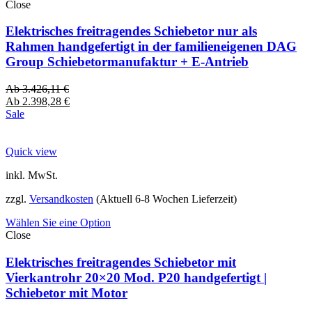
Close
Elektrisches freitragendes Schiebetor nur als
Rahmen handgefertigt in der familieneigenen DAG
Group Schiebetormanufaktur + E-Antrieb
Ab
3.426,11
€
Ab
2.398,28
€
Sale
Quick view
inkl. MwSt.
zzgl.
Versandkosten
(Aktuell 6-8 Wochen Lieferzeit)
Wählen Sie eine Option
Close
Elektrisches freitragendes Schiebetor mit
Vierkantrohr 20×20 Mod. P20 handgefertigt |
Schiebetor mit Motor