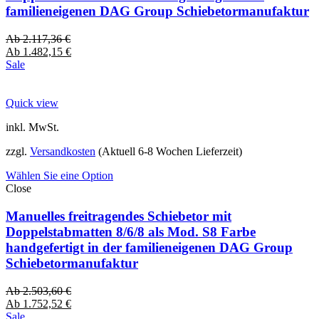
familieneigenen DAG Group Schiebetormanufaktur
Ab
2.117,36
€
Ab
1.482,15
€
Sale
Quick view
inkl. MwSt.
zzgl.
Versandkosten
(Aktuell 6-8 Wochen Lieferzeit)
Wählen Sie eine Option
Close
Manuelles freitragendes Schiebetor mit
Doppelstabmatten 8/6/8 als Mod. S8 Farbe
handgefertigt in der familieneigenen DAG Group
Schiebetormanufaktur
Ab
2.503,60
€
Ab
1.752,52
€
Sale