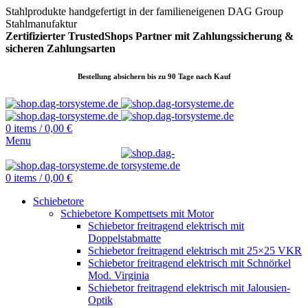
Stahlprodukte handgefertigt in der familieneigenen DAG Group
Stahlmanufaktur
Zertifizierter TrustedShops Partner mit Zahlungssicherung &
sicheren
Zahlungsarten
Bestellung absichern bis zu 90 Tage nach Kauf
0
items
/
0,00
€
Menu
0
items
/
0,00
€
Schiebetore
Schiebetore Kompettsets mit Motor
Schiebetor freitragend elektrisch mit
Doppelstabmatte
Schiebetor freitragend elektrisch mit 25×25 VKR
Schiebetor freitragend elektrisch mit Schnörkel
Mod. Virginia
Schiebetor freitragend elektrisch mit Jalousien-
Optik