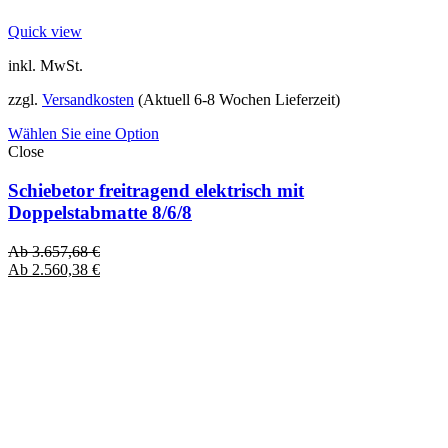
Quick view
inkl. MwSt.
zzgl.
Versandkosten
(Aktuell 6-8 Wochen Lieferzeit)
Wählen Sie eine Option
Close
Schiebetor freitragend elektrisch mit
Doppelstabmatte 8/6/8
Ab
3.657,68
€
Ab
2.560,38
€