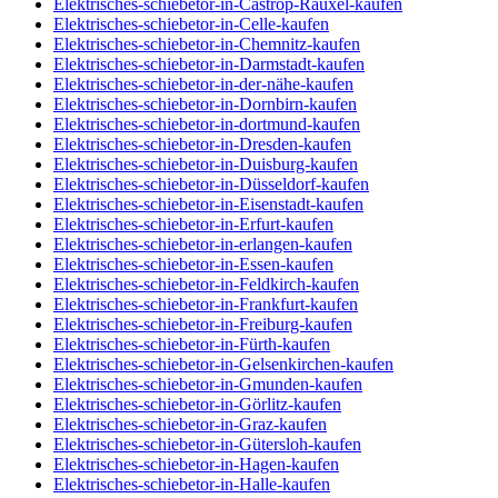
Elektrisches-schiebetor-in-Castrop-Rauxel-kaufen
Elektrisches-schiebetor-in-Celle-kaufen
Elektrisches-schiebetor-in-Chemnitz-kaufen
Elektrisches-schiebetor-in-Darmstadt-kaufen
Elektrisches-schiebetor-in-der-nähe-kaufen
Elektrisches-schiebetor-in-Dornbirn-kaufen
Elektrisches-schiebetor-in-dortmund-kaufen
Elektrisches-schiebetor-in-Dresden-kaufen
Elektrisches-schiebetor-in-Duisburg-kaufen
Elektrisches-schiebetor-in-Düsseldorf-kaufen
Elektrisches-schiebetor-in-Eisenstadt-kaufen
Elektrisches-schiebetor-in-Erfurt-kaufen
Elektrisches-schiebetor-in-erlangen-kaufen
Elektrisches-schiebetor-in-Essen-kaufen
Elektrisches-schiebetor-in-Feldkirch-kaufen
Elektrisches-schiebetor-in-Frankfurt-kaufen
Elektrisches-schiebetor-in-Freiburg-kaufen
Elektrisches-schiebetor-in-Fürth-kaufen
Elektrisches-schiebetor-in-Gelsenkirchen-kaufen
Elektrisches-schiebetor-in-Gmunden-kaufen
Elektrisches-schiebetor-in-Görlitz-kaufen
Elektrisches-schiebetor-in-Graz-kaufen
Elektrisches-schiebetor-in-Gütersloh-kaufen
Elektrisches-schiebetor-in-Hagen-kaufen
Elektrisches-schiebetor-in-Halle-kaufen