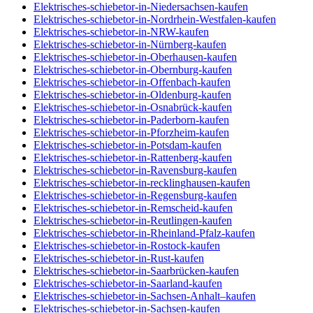
Elektrisches-schiebetor-in-Niedersachsen-kaufen
Elektrisches-schiebetor-in-Nordrhein-Westfalen-kaufen
Elektrisches-schiebetor-in-NRW-kaufen
Elektrisches-schiebetor-in-Nürnberg-kaufen
Elektrisches-schiebetor-in-Oberhausen-kaufen
Elektrisches-schiebetor-in-Obernburg-kaufen
Elektrisches-schiebetor-in-Offenbach-kaufen
Elektrisches-schiebetor-in-Oldenburg-kaufen
Elektrisches-schiebetor-in-Osnabrück-kaufen
Elektrisches-schiebetor-in-Paderborn-kaufen
Elektrisches-schiebetor-in-Pforzheim-kaufen
Elektrisches-schiebetor-in-Potsdam-kaufen
Elektrisches-schiebetor-in-Rattenberg-kaufen
Elektrisches-schiebetor-in-Ravensburg-kaufen
Elektrisches-schiebetor-in-recklinghausen-kaufen
Elektrisches-schiebetor-in-Regensburg-kaufen
Elektrisches-schiebetor-in-Remscheid-kaufen
Elektrisches-schiebetor-in-Reutlingen-kaufen
Elektrisches-schiebetor-in-Rheinland-Pfalz-kaufen
Elektrisches-schiebetor-in-Rostock-kaufen
Elektrisches-schiebetor-in-Rust-kaufen
Elektrisches-schiebetor-in-Saarbrücken-kaufen
Elektrisches-schiebetor-in-Saarland-kaufen
Elektrisches-schiebetor-in-Sachsen-Anhalt–kaufen
Elektrisches-schiebetor-in-Sachsen-kaufen