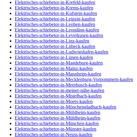
Elektrisches-schiebetor-in-Krefeld-kaufen
Elektrisches-schiebetor-in-Krems-kaufen
Elektrisches-schiebetor-in-Kufstein-kaufen
Elektrisches-schiebetor-in-Leipzig-kaufen
Elektrisches-schiebetor-in-Leoben-kaufen
Elektrisches-schiebetor-in-Leonding-kaufen
Elektrisches-schiebetor-in-Leverkusen-kaufen
Elektrisches-schiebetor-in-Linz-kaufen
Elektrisches-schiebetor-in-Lübeck-kaufen
Elektrisches-schiebetor-in-Ludwigshafen-kaufen
Elektrisches-schiebetor-in-Lünen-kaufen
Elektrisches-schiebetor-in-Magdeburg-kaufen
Elektrisches-schiebetor-in-Mainz-kaufen
Elektrisches-schiebetor-in-Mannheim-kaufen
Elektrisches-schiebetor-in-Mecklenburg-Vorpommern-kaufen
Elektrisches-schiebetor-in-Meerbusch-kaufen
Elektrisches-schiebetor-in-meiner-nähe-kaufen
Elektrisches-schiebetor-in-Mistelbach-kaufen
Elektrisches-schiebetor-in-Moers-kaufen
Elektrisches-schiebetor-in-Mönchengladbach-kaufen
Elektrisches-schiebetor-in-Mühlheim-kaufen
Elektrisches-schiebetor-in-Mühlheim-kaufen
Elektrisches-schiebetor-in-München-kaufen
Elektrisches-schiebetor-in-Münster-kaufen
Elektrisches-schiebetor-in-Neuss-kaufen