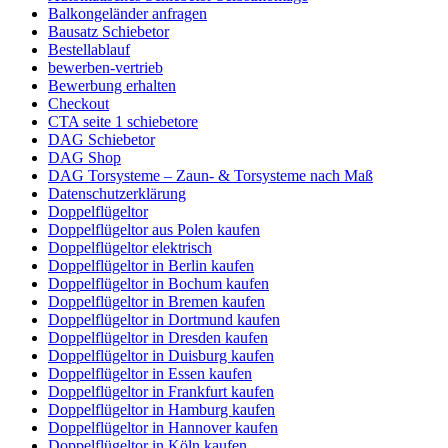
Balkongeländer anfragen
Bausatz Schiebetor
Bestellablauf
bewerben-vertrieb
Bewerbung erhalten
Checkout
CTA seite 1 schiebetore
DAG Schiebetor
DAG Shop
DAG Torsysteme – Zaun- & Torsysteme nach Maß
Datenschutzerklärung
Doppelflügeltor
Doppelflügeltor aus Polen kaufen
Doppelflügeltor elektrisch
Doppelflügeltor in Berlin kaufen
Doppelflügeltor in Bochum kaufen
Doppelflügeltor in Bremen kaufen
Doppelflügeltor in Dortmund kaufen
Doppelflügeltor in Dresden kaufen
Doppelflügeltor in Duisburg kaufen
Doppelflügeltor in Essen kaufen
Doppelflügeltor in Frankfurt kaufen
Doppelflügeltor in Hamburg kaufen
Doppelflügeltor in Hannover kaufen
Doppelflügeltor in Köln kaufen