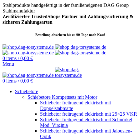
Stahlprodukte handgefertigt in der familieneigenen DAG Group
Stahlmanufaktur
Zertifizierter TrustedShops Partner mit Zahlungssicherung &
sicheren
Zahlungsarten
Bestellung absichern bis zu 90 Tage nach Kauf
0
items
/
0,00
€
Menu
0
items
/
0,00
€
Schiebetore
Schiebetore Kompettsets mit Motor
Schiebetor freitragend elektrisch mit
Doppelstabmatte
Schiebetor freitragend elektrisch mit 25×25 VKR
Schiebetor freitragend elektrisch mit Schnörkel
Mod. Virginia
Schiebetor freitragend elektrisch mit Jalousien-
Optik